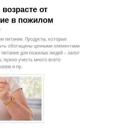
Упражнения для
пожилом
 возрасте от
пожилых людей
возрасте
ние в пожилом
?
ациональное
Пожилой
питание
возраст
м питании. Продукты, которые
быть обогащены ценными элементами
 питание для пожилых людей – залог
, нужно учесть много всего:
изни и пр.