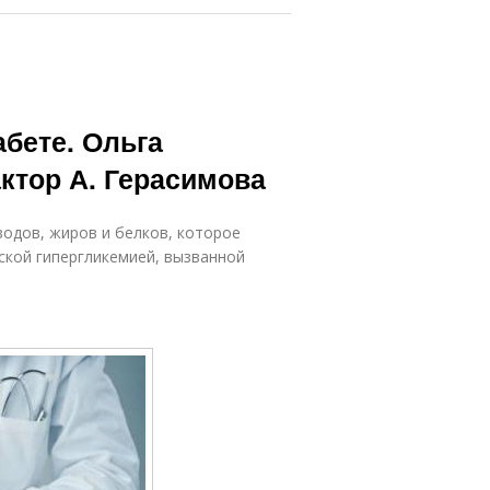
абете. Ольга
актор А. Герасимова
водов, жиров и белков, которое
кой гипергликемией, вызванной