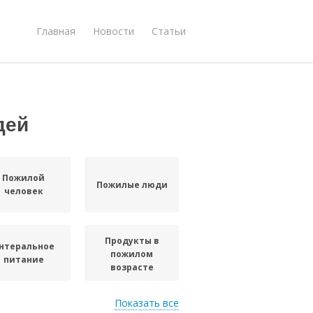
Главная
Новости
Статьи
дей
Пожилой
Пожилые люди
человек
Продукты в
нтеральное
пожилом
питание
возрасте
Показать все
ктивности в