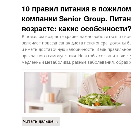
Энергетики для
пожилом
10 правил питания в пожилом
пожилых людей
возрасте
компании Senior Group. Пита
возрасте: какие особенности
Продукты для
Пожилые
Р
пожилых людей
продукты
В пожилом возрасте крайне важно заботиться о свое
включает повседневная диета пенсионера, должны 
и иметь достаточную калорийность. Ведь правильное
прекрасного самочувствия. Но чтобы составить диету
Питание для
Рекомендации
медленный метаболизм, разные заболевания, образ ж
лиц
по питанию
Читать дальше →