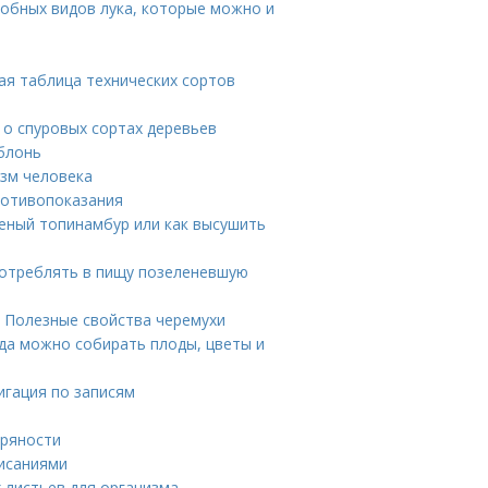
добных видов лука, которые можно и
ая таблица технических сортов
 о спуровых сортах деревьев
блонь
изм человека
противопоказания
еный топинамбур или как высушить
потреблять в пищу позеленевшую
. Полезные свойства черемухи
да можно собирать плоды, цветы и
игация по записям
пряности
писаниями
 листьев для организма