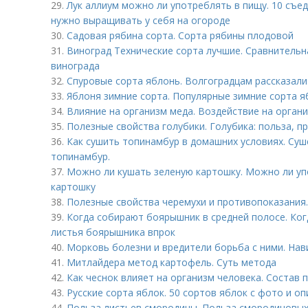
29.
Лук аллиум можно ли употреблять в пищу. 10 съе
нужно выращивать у себя на огороде
30.
Садовая рябина сорта. Сорта рябины плодовой
31.
Виноград Технические сорта лучшие. Сравнительн
винограда
32.
Спуровые сорта яблонь. Волгоградцам рассказали
33.
Яблоня зимние сорта. Популярные зимние сорта я
34.
Влияние на организм меда. Воздействие на орган
35.
Полезные свойства голубики. Голубика: польза, 
36.
Как сушить топинамбур в домашних условиях. Суш
топинамбур.
37.
Можно ли кушать зеленую картошку. Можно ли у
картошку
38.
Полезные свойства черемухи и противопоказания
39.
Когда собирают боярышник в средней полосе. Ког
листья боярышника впрок
40.
Морковь болезни и вредители борьба с ними. Нав
41.
Митлайдера метод картофель. Суть метода
42.
Как чеснок влияет на организм человека. Состав 
43.
Русские сорта яблок. 50 сортов яблок с фото и о
44.
Польза листьев смородины. Польза смородиновых