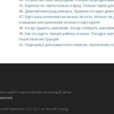
45.
Варенье из терна польза и вред. Польза терна дл
46.
Девичий виноград зимовка. Правила посадки деви
47.
Картошка зеленоватая можно ли есть. Можно ли 
очищения или кипячения зеленого картофеля
48.
Когда срывать шиповник. Когда собирать шиповн
49.
Как посадить черную рябину осенью. Посадка чер
пошаговая инструкция
50.
Подкормка для комнатного лимона. Назначение п
ных идей и вдохновение на каждый день!
лашение
ский переулок 13 стр.1, м. Китай-город