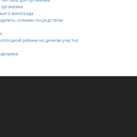
я организма
чьего винограда
удалить соланин посредством
ик
ноплодной рябины на дачном участке:
одкормки