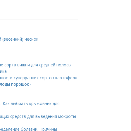
 (весенний) чеснок
е сорта вишни для средней полосы
сика
енности суперранних сортов картофеля
лоды порошок -
. Как выбрать крыжовник для
ающих средств для выведения мокроты
ределение болезни. Причины