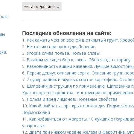
Читать дальше →
 как
Последние обновления на сайте:
иды
1.
Как сажать чеснок весной в открытый грунт. Яровой
2.
Не только при простуде. Лечение
вка.
3.
Угорка слива польза. Польза сливы
4.
В каком месяце сбор клюквы. Сбор ягод в старину
5.
Разновидность вишни названия. Лучшие зимостойки
6.
Персик дециус описание сорта. Описание групп пер
7.
7 супер ранних и вкусных сортов картофеля. Особ
8.
Шиповник инструкция по применению. Шиповника п
Красногорсклексредства - инструкция по применению
9.
Польза и вред лимонов. Полезные свойства
10.
Какой выбрать сорт крыжовника для Подмосковья
Подмосковья
11.
Как избавиться от мокроты. 10 лучших отхаркив
у взрослых
12.
Диета при низком уровне железа и ферритина. Оп