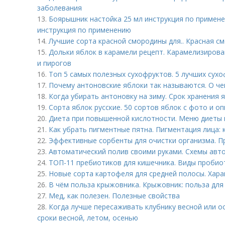
заболевания
13.
Боярышник настойка 25 мл инструкция по примене
инструкция по применению
14.
Лучшие сорта красной смородины для.. Красная с
15.
Дольки яблок в карамели рецепт. Карамелизирова
и пирогов
16.
Топ 5 самых полезных сухофруктов. 5 лучших сух
17.
Почему антоновские яблоки так называются. О че
18.
Когда убирать антоновку на зиму. Срок хранения 
19.
Сорта яблок русские. 50 сортов яблок с фото и о
20.
Диета при повышенной кислотности. Меню диеты 
21.
Как убрать пигментные пятна. Пигментация лица: 
22.
Эффективные сорбенты для очистки организма. П
23.
Автоматический полив своими руками. Схемы авт
24.
ТОП-11 пребиотиков для кишечника. Виды пробио
25.
Новые сорта картофеля для средней полосы. Хар
26.
В чём польза крыжовника. Крыжовник: польза для
27.
Мед, как полезен. Полезные свойства
28.
Когда лучше пересаживать клубнику весной или о
сроки весной, летом, осенью