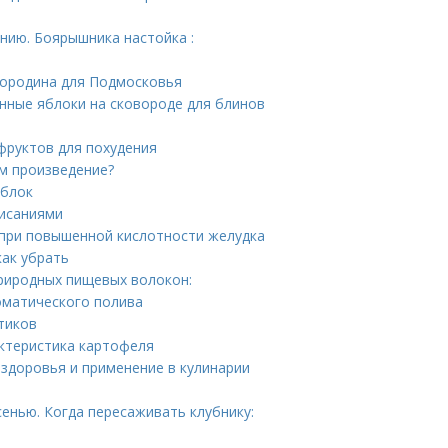
нию. Боярышника настойка :
мородина для Подмосковья
нные яблоки на сковороде для блинов
офруктов для похудения
м произведение?
яблок
писаниями
при повышенной кислотности желудка
как убрать
риродных пищевых волокон:
оматического полива
тиков
актеристика картофеля
 здоровья и применение в кулинарии
сенью. Когда пересаживать клубнику: