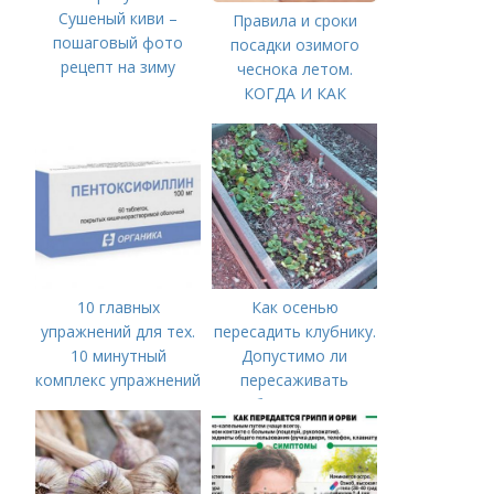
Сушеный киви –
Правила и сроки
пошаговый фото
посадки озимого
рецепт на зиму
чеснока летом.
КОГДА И КАК
ПРАВИЛЬНО
ПОСАДИТЬ ОЗИМЫЙ
ЧЕСНОК
10 главных
Как осенью
упражнений для тех.
пересадить клубнику.
10 минутный
Допустимо ли
комплекс упражнений
пересаживать
для тех, у кого нет
клубнику осенью.
времени на спорт
Плюсы и минусы
осенней пересадки