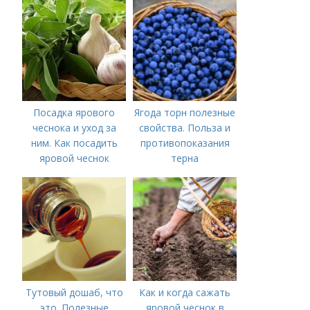
важных моментов
Посадка ярового
Ягода торн полезные
чеснока и уход за
свойства. Польза и
ним. Как посадить
противопоказания
яровой чеснок
терна
Тутовый дошаб, что
Как и когда сажать
это. Полезные
яровой чеснок в