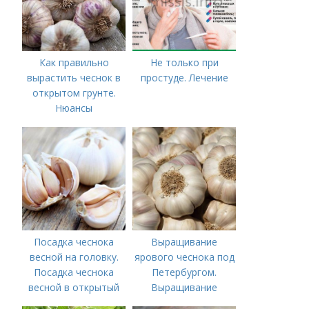
Как правильно
Не только при
вырастить чеснок в
простуде. Лечение
открытом грунте.
Нюансы
выращивания
озимого чеснока
Посадка чеснока
Выращивание
весной на головку.
ярового чеснока под
Посадка чеснока
Петербургом.
весной в открытый
Выращивание
грунт
ярового чеснока: 7