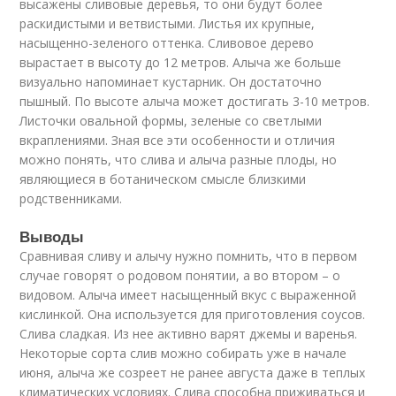
высажены сливовые деревья, то они будут более
раскидистыми и ветвистыми. Листья их крупные,
насыщенно-зеленого оттенка. Сливовое дерево
вырастает в высоту до 12 метров. Алыча же больше
визуально напоминает кустарник. Он достаточно
пышный. По высоте алыча может достигать 3-10 метров.
Листочки овальной формы, зеленые со светлыми
вкраплениями. Зная все эти особенности и отличия
можно понять, что слива и алыча разные плоды, но
являющиеся в ботаническом смысле близкими
родственниками.
Выводы
Сравнивая сливу и алычу нужно помнить, что в первом
случае говорят о родовом понятии, а во втором – о
видовом. Алыча имеет насыщенный вкус с выраженной
кислинкой. Она используется для приготовления соусов.
Слива сладкая. Из нее активно варят джемы и варенья.
Некоторые сорта слив можно собирать уже в начале
июня, алыча же созреет не ранее августа даже в теплых
климатических условиях. Слива способна приживаться и