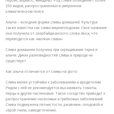
персик, абрикос, миндаль). Род Слива объединяет более
250 видов, распространенных в умеренном
климатическом поясе.
Алыча – исходная форма сливы домашней. Культура
также известна как слива вишнеплодовая. Свое название
она получила от азербайджанского слова aluca, что
переводится как «мелкая слива».
Слива домашняя получена при скрещивании терна и
алычи. Диких разновидностей сливы в природе не
существует.
Как алыча отличается от сливы на фото:
Слива менее устойчива к заболеваниям и вредителям.
Рядом с ней не рекомендуется высаживать томаты,
перцы и другие пасленовые. Такое соседство приводит к
распространению насекомых и грибковых заболеваний.
Слива подвержена пятнистости, ржавчине, плодовой и
серой гнили, камедетечению.