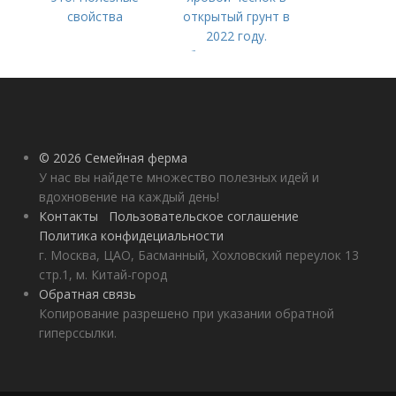
свойства
открытый грунт в
2022 году.
Добавление статьи в
новую подборку
© 2026 Семейная ферма
У нас вы найдете множество полезных идей и
вдохновение на каждый день!
Контакты
Пользовательское соглашение
Политика конфидециальности
г. Москва, ЦАО, Басманный, Хохловский переулок 13
стр.1, м. Китай-город
Обратная связь
Копирование разрешено при указании обратной
гиперссылки.