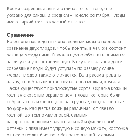
Время созревания алычи отличается от того, что
указано для сливы. В среднем – начало сентября. Плоды
имеют яркий желто-красный оттенок.
Сравнение
На основе приведенных определений можно провести
сравнение двух плодов, чтобы понять, в чем же состоит
разница между ними. Сначала нужно обратить внимание
на визуальную составляющую. В случае с алычой даже
созревшие плоды будут уступать по размеру сливе.
Форма плодов также отличается. Если рассматривать
алычу, то в большинстве случаев она мелкая, круглая.
Также существуют приплюснутые сорта. Окраска кожицы
желтая с красным вкраплением. Плоды, которые были
собраны со сливового дерева, крупные, продолговатые
по форме. Расцветка кожицы различная: от светло-
желтой, до темно-малиновой. Самыми
распространенными являются синий и фиолетовый
оттенки. Слива имеет упругую и сочную мякоть, косточка
от нее отходит быстро и без затруднений. У алычи