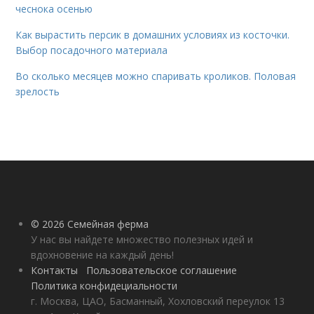
чеснока осенью
Как вырастить персик в домашних условиях из косточки.
Выбор посадочного материала
Во сколько месяцев можно спаривать кроликов. Половая
зрелость
© 2026 Семейная ферма
У нас вы найдете множество полезных идей и
вдохновение на каждый день!
Контакты
Пользовательское соглашение
Политика конфидециальности
г. Москва, ЦАО, Басманный, Хохловский переулок 13