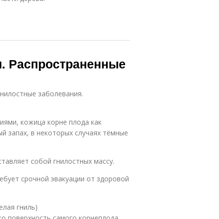
и. Распространенные
гнилостные заболевания.
иями, кожица корне плода как
ый запах, в некоторых случаях тёмные
ставляет собой гнилостных массу.
ебует срочной эвакуации от здоровой
елая гниль)
ако поверхность самого корнеплода