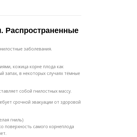
и. Распространенные
гнилостные заболевания.
иями, кожица корне плода как
ый запах, в некоторых случаях тёмные
ставляет собой гнилостных массу.
ебует срочной эвакуации от здоровой
елая гниль)
ако поверхность самого корнеплода
ет.