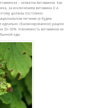
таминоза – нехватки витаминов. Как
века, за исключением витамина D и
оэтому должны постоянно
рациональном питании (а будем
не идеально сбалансированное) рацион
на 20–30%. Усвояемость витаминов из
обычной еды.