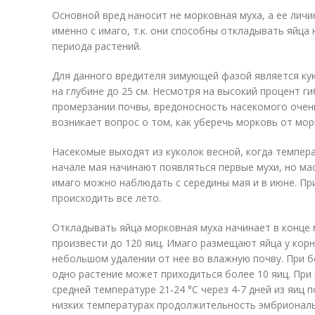
Основной вред наносит не морковная муха, а ее лич
именно с имаго, т.к. они способны откладывать яйца
периода растений.
Для данного вредителя зимующей фазой является кук
на глубине до 25 см. Несмотря на высокий процент г
промерзании почвы, вредоносность насекомого очен
возникает вопрос о том, как уберечь морковь от мор
Насекомые выходят из куколок весной, когда темпера
начале мая начинают появляться первые мухи, но ма
имаго можно наблюдать с середины мая и в июне. Пр
происходить все лето.
Откладывать яйца морковная муха начинает в конце 
произвести до 120 яиц. Имаго размещают яйца у корн
небольшом удалении от нее во влажную почву. При 
одно растение может приходиться более 10 яиц. При
средней температуре 21‑24 °C через 4‑7 дней из яиц 
низких температурах продолжительность эмбрионал