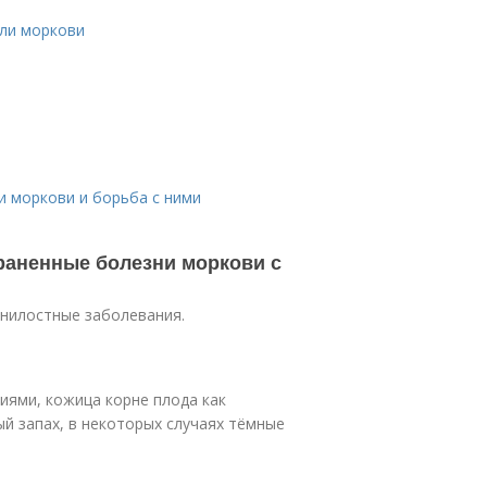
ели моркови
и моркови и борьба с ними
раненные болезни моркови с
гнилостные заболевания.
иями, кожица корне плода как
ый запах, в некоторых случаях тёмные