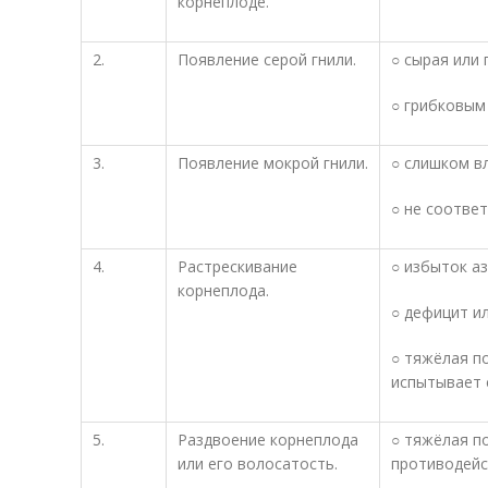
корнеплоде.
2.
Появление серой гнили.
○ сырая или 
○ грибковым
3.
Появление мокрой гнили.
○ слишком в
○ не соотве
4.
Растрескивание
○ избыток а
корнеплода.
○ дефицит ил
○ тяжёлая по
испытывает 
5.
Раздвоение корнеплода
○ тяжёлая п
или его волосатость.
противодейс