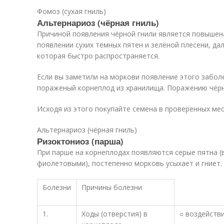
Фомоз (сухая гниль)
Альтернариоз (чёрная гниль)
Причиной появления чёрной гнили является повыше
появлении сухих тёмных пятен и зелёной плесени, да
которая быстро распространяется.
Если вы заметили на моркови появление этого забол
пораженый корнеплод из хранилища. Поражению чёрн
Исходя из этого покупайте семена в проверенных ме
Альтернариоз (чёрная гниль)
Ризоктониоз (парша)
При парше на корнеплодах появляются серые пятна (
фиолетовыми), постепенно морковь усыхает и гниет.
Болезни
Причины болезни
1.
Ходы (отверстия) в
○ воздейств