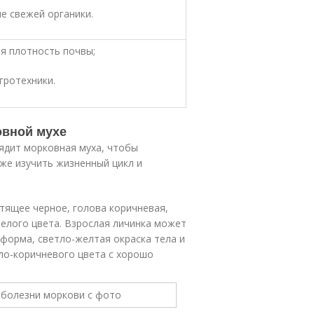
е свежей органики.
я плотность почвы;
гротехники.
овной мухе
ядит морковная муха, чтобы
же изучить жизненный цикл и
стящее черное, голова коричневая,
елого цвета. Взрослая личинка может
 форма, светло-желтая окраска тела и
тло-коричневого цвета с хорошо