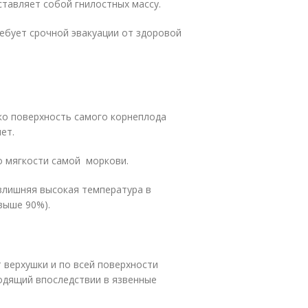
ставляет собой гнилостных массу.
ебует срочной эвакуации от здоровой
ако поверхность самого корнеплода
ет.
о мягкости самой моркови.
злишняя высокая температура в
выше 90%).
 верхушки и по всей поверхности
одящий впоследствии в язвенные