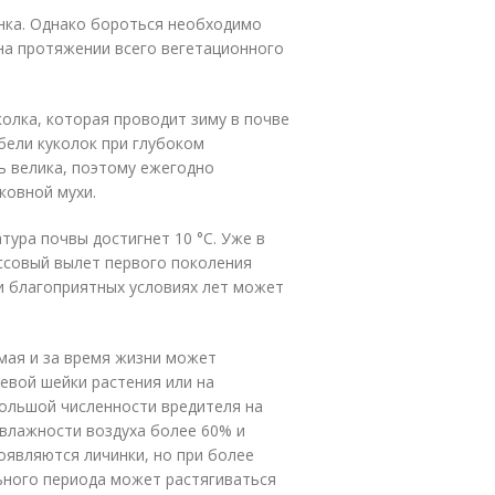
инка. Однако бороться необходимо
 на протяжении всего вегетационного
олка, которая проводит зиму в почве
ибели куколок при глубоком
ь велика, поэтому ежегодно
ковной мухи.
тура почвы достигнет 10 °C. Уже в
ссовый вылет первого поколения
и благоприятных условиях лет может
мая и за время жизни может
евой шейки растения или на
большой численности вредителя на
 влажности воздуха более 60% и
появляются личинки, но при более
ьного периода может растягиваться