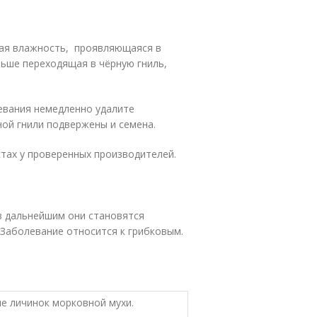
ная влажность, проявляющаяся в
льше переходящая в чёрную гниль,
евания немедленно удалите
ой гнили подвержены и семена.
стах у проверенных производителей.
в дальнейшим они становятся
 Заболевание относится к грибковым.
ие личинок морковной мухи.