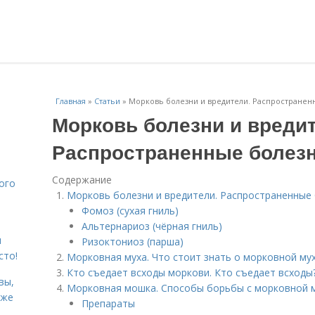
Главная
»
Статьи
»
Морковь болезни и вредители. Распространен
Морковь болезни и вредит
Распространенные болезн
Содержание
ого
Морковь болезни и вредители. Распространенные
Фомоз (сухая гниль)
Альтернариоз (чёрная гниль)
я
Ризоктониоз (парша)
сто!
Морковная муха. Что стоит знать о морковной му
Кто съедает всходы моркови. Кто съедает всходы
вы,
Морковная мошка. Способы борьбы с морковной м
кже
Препараты