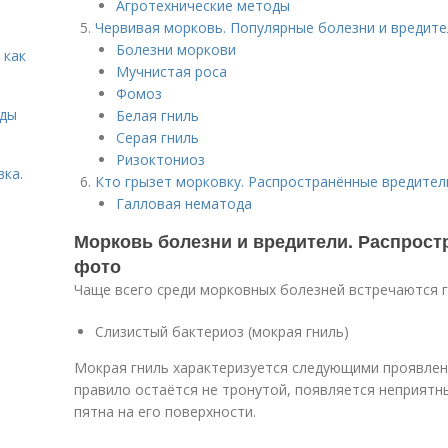
Агротехнические методы
Червивая морковь. Популярные болезни и вредит
Болезни моркови
 как
Мучнистая роса
Фомоз
иды
Белая гниль
Серая гниль
Ризоктониоз
вка.
Кто грызет морковку. Распространённые вредител
Галловая нематода
Морковь болезни и вредители. Распрост
фото
Чаще всего среди морковных болезней встречаются 
Слизистый бактериоз (мокрая гниль)
Мокрая гниль характеризуется следующими проявлен
правило остаётся не тронутой, появляется неприятн
пятна на его поверхности.