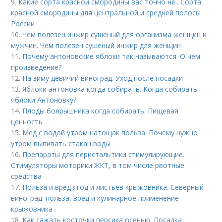
9.
Какие сорта красной смородины вас точно не.. Сорта
красной смородины для центральной и средней полосы
России
10.
Чем полезен инжир сушеный для организма женщин и
мужчин. Чем полезен сушеный инжир для женщин
11.
Почему антоновские яблоки так называются. О чем
произведение?
12.
На зиму девичий виноград. Уход после посадки
13.
Яблоки антоновка когда собирать. Когда собирать
яблоки Антоновку?
14.
Плоды боярышника когда собирать. Пищевая
ценность
15.
Мед с водой утром натощак польза. Почему нужно
утром выпивать стакан воды
16.
Препараты для перистальтики стимулирующие.
Стимуляторы моторики ЖКТ, в том числе рвотные
средства
17.
Польза и вред ягод и листьев крыжовника. Северный
виноград: польза, вред и кулинарное применение
крыжовника
18.
Как сажать косточки персика осенью. Посадка