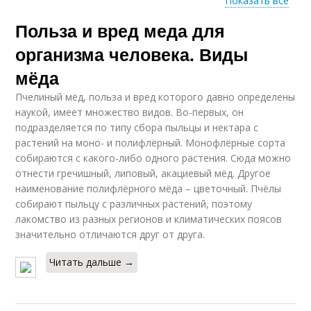
Показать все
Польза и вред меда для
Мед по утрам
Мед для мужчин
организма человека. Виды
мёда
Пчелиный мёд, польза и вред которого давно определены
наукой, имеет множество видов. Во-первых, он
подразделяется по типу сбора пыльцы и нектара с
растений на моно- и полифлёрный. Монофлёрные сорта
собираются с какого-либо одного растения. Сюда можно
отнести гречишный, липовый, акациевый мёд. Другое
наименование полифлёрного мёда – цветочный. Пчёлы
собирают пыльцу с различных растений, поэтому
лакомство из разных регионов и климатических поясов
значительно отличаются друг от друга.
Читать дальше →