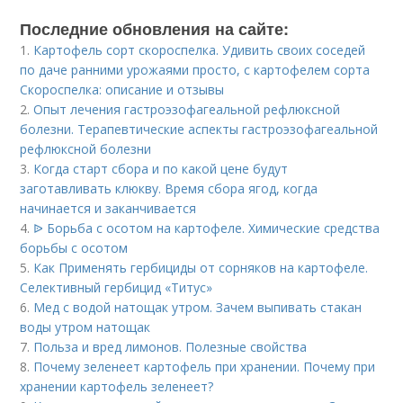
Последние обновления на сайте:
1.
Картофель сорт скороспелка. Удивить своих соседей
по даче ранними урожаями просто, с картофелем сорта
Скороспелка: описание и отзывы
2.
Опыт лечения гастроэзофагеальной рефлюксной
болезни. Терапевтические аспекты гастроэзофагеальной
рефлюксной болезни
3.
Когда старт сбора и по какой цене будут
заготавливать клюкву. Время сбора ягод, когда
начинается и заканчивается
4.
ᐉ Борьба с осотом на картофеле. Химические средства
борьбы с осотом
5.
Как Применять гербициды от сорняков на картофеле.
Селективный гербицид «Титус»
6.
Мед с водой натощак утром. Зачем выпивать стакан
воды утром натощак
7.
Польза и вред лимонов. Полезные свойства
8.
Почему зеленеет картофель при хранении. Почему при
хранении картофель зеленеет?