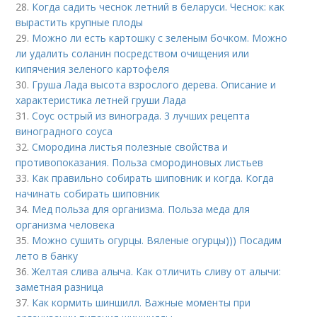
28.
Когда садить чеснок летний в беларуси. Чеснок: как
вырастить крупные плоды
29.
Можно ли есть картошку с зеленым бочком. Можно
ли удалить соланин посредством очищения или
кипячения зеленого картофеля
30.
Груша Лада высота взрослого дерева. Описание и
характеристика летней груши Лада
31.
Соус острый из винограда. 3 лучших рецепта
виноградного соуса
32.
Смородина листья полезные свойства и
противопоказания. Польза смородиновых листьев
33.
Как правильно собирать шиповник и когда. Когда
начинать собирать шиповник
34.
Мед польза для организма. Польза меда для
организма человека
35.
Можно сушить огурцы. Вяленые огурцы))) Посадим
лето в банку
36.
Желтая слива алыча. Как отличить сливу от алычи:
заметная разница
37.
Как кормить шиншилл. Важные моменты при