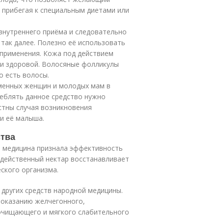
е прибегая к специальным диетами или
внутреннего приёма и следовательно
и так далее. Полезно её использовать
 применения. Кожа под действием
, и здоровой. Волосяные фолликулы
о есть волосы.
еменных женщин и молодых мам в
реблять данное средство нужно
естны случая возникновения
ли её малыша.
ства
я медицина признала эффективность
одейственный нектар восстанавливает
ского организма.
 других средств народной медицины.
 оказанию желчегонного,
 очищающего и мягкого слабительного