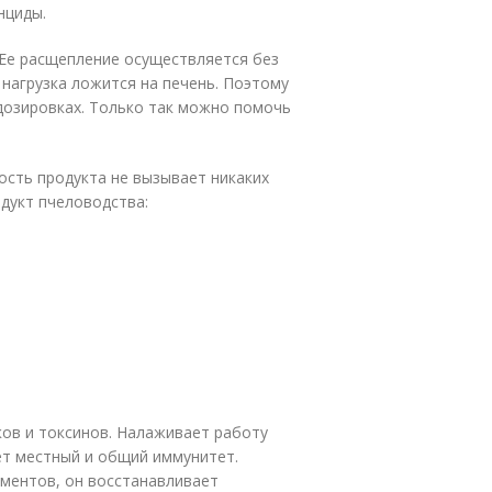
нциды.
 Ее расщепление осуществляется без
 нагрузка ложится на печень. Поэтому
дозировках. Только так можно помочь
ость продукта не вызывает никаких
одукт пчеловодства:
ов и токсинов. Налаживает работу
ет местный и общий иммунитет.
ементов, он восстанавливает