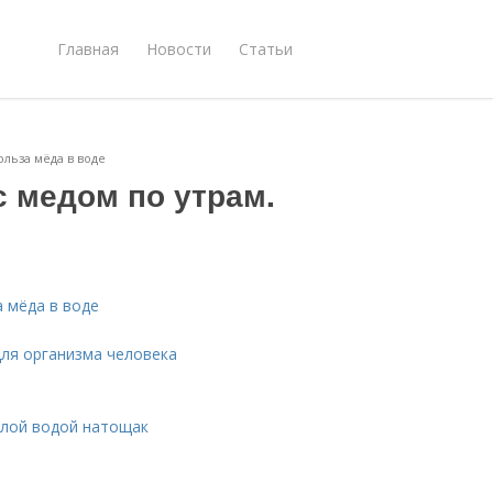
Главная
Новости
Статьи
ольза мёда в воде
с медом по утрам.
а мёда в воде
для организма человека
плой водой натощак