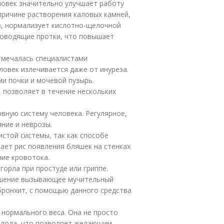
ловек значительно улучшает работу
причине растворения каловых камней,
в, нормализует кислотно-щелочной
роводящие протки, что повышает
отмечалась специалистами
ловек излечивается даже от инуреза.
ми почки и мочевой пузырь.
, позволяет в течение нескольких
вную систему человека. Регулярное,
ние и неврозы.
стой системы, так как способе
ает рис появления бляшек на стенках
ние кровотока.
горла при простуде или гриппе.
ршение вызывающее мучительный
 бронхит, с помощью данного средства
нормального веса. Она не просто
голода, что позволяет желающим