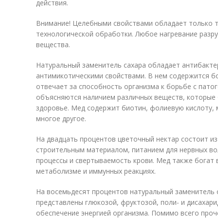
действия.
Внимание! Целебными свойствами обладает только т
технологической обработки. Любое нагревание разр
вещества.
Натуральный заменитель сахара обладает антибакт
антимикотическими свойствами. В нем содержится б
отвечает за способность организма к борьбе с пато
объясняются наличием различных веществ, которые
здоровье. Мед содержит биотин, фолиевую кислоту, м
многое другое.
На двадцать процентов цветочный нектар состоит из
строительным материалом, питанием для нервных во
процессы и свертываемость крови. Мед также богат 
метаболизме и иммунных реакциях.
На восемьдесят процентов натуральный заменитель с
представлены глюкозой, фруктозой, поли- и дисахари
обеспечение энергией организма. Помимо всего проч