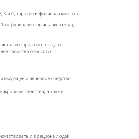
 K и C, каротин и фолиевая кислота.
0 км (эквивалент длины экватора),
одства которого используют
алее свойства относятся
низирующее и лечебное средство.
микробные свойства, а также
сутствовать и в рационе людей,