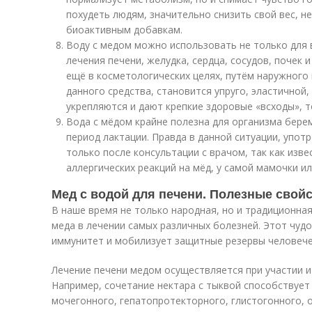
похудеть людям, значительно снизить свой вес, н
биоактивным добавкам.
Воду с медом можно использовать не только для 
лечения печени, желудка, сердца, сосудов, почек 
ещё в косметологических целях, путём наружного
данного средства, становится упруго, эластичной
укрепляются и дают крепкие здоровые «всходы», т
Вода с мёдом крайне полезна для организма бер
период лактации. Правда в данной ситуации, упот
только после консультации с врачом, так как изв
аллергических реакций на мёд, у самой мамочки и
Мед с водой для печени. Полезные свой
В наше время не только народная, но и традиционна
меда в лечении самых различных болезней. Этот чуд
иммунитет и мобилизует защитные резервы человече
Лечение печени медом осуществляется при участии и
Например, сочетание нектара с тыквой способствует
мочегонного, гепатопротекторного, глистогонного,