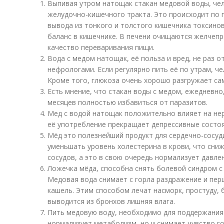
Выпивая утром натощак стакан медовой воды, че
желудочно-кишечного тракта. Это происходит по 
вывода из тонкого и толстого кишечника токсино
баланс в кишечнике. В печени очищаются желчеп
качество переваривания пищи.
Вода с медом натощак, её польза и вред, не раз 
нефрологами. Если регулярно пить её по утрам, че
Кроме того, глюкоза очень хорошо разгружает са
Есть мнение, что стакан воды с медом, ежедневно
месяцев полностью избавиться от паразитов.
Мед с водой натощак положительно влияет на нер
её употребление прекращает депрессивные состоя
Мёд это полезнейший продукт для сердечно-сосуди
уменьшать уровень холестерина в крови, что сниж
сосудов, а это в свою очередь нормализует давле
Ложечка мёда, способна снять болевой синдром с 
Медовая вода снимает с горла раздражение и пе
кашель. Этим способом лечат насморк, простуду,
выводится из бронхов лишняя влага.
Пить медовую воду, необходимо для поддержания 
нормализует метаболизм, но и снимает чувство 