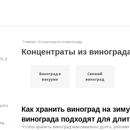
Главная
»
Концентраты из винограда
Концентраты из виноград
х, у
Виноград в
Свежий
и
вакууме
виноград
ного
Как хранить виноград на зиму
винограда подходят для дли
ты
Чтобы хранить виноград максимально долго, рекоме