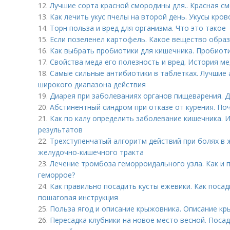
12.
Лучшие сорта красной смородины для.. Красная с
13.
Как лечить укус пчелы на второй день. Укусы кро
14.
Торн польза и вред для организма. Что это такое
15.
Если позеленел картофель. Какое вещество обра
16.
Как выбрать пробиотики для кишечника. Пробиот
17.
Свойства меда его полезность и вред. История м
18.
Самые сильные антибиотики в таблетках. Лучшие
широкого диапазона действия
19.
Диарея при заболеваниях органов пищеварения. 
20.
Абстинентный синдром при отказе от курения. П
21.
Как по калу определить заболевание кишечника. 
результатов
22.
Трехступенчатый алгоритм действий при болях в
желудочно-кишечного тракта
23.
Лечение тромбоза геморроидального узла. Как и 
геморрое?
24.
Как правильно посадить кусты ежевики. Как посад
пошаговая инструкция
25.
Польза ягод и описание крыжовника. Описание к
26.
Пересадка клубники на новое место весной. Посад