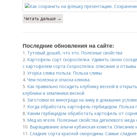
Читать дальше →
Последние обновления на сайте:
1.
Тутовый дошаб, что это. Полезные свойства
2.
Картофель сорт скороспелка. Удивить своих сосед
с картофелем сорта Скороспелка: описание и отзывы
3.
Угорка слива польза. Польза сливы
4.
Чем полезна и опасна клюква.
5.
Как правильно посадить клубнику весной в открыты
клубники и земляники весной
6.
Заготовки из винограда на зиму в домашних услов
7.
Когда обработать картофель гербицидом. Польза 
8.
Каким гербицидом обработать картофель от сорня
9.
Мед из ягеля. Полезные свойства дягилевого меда
10.
Выращивание алычи кубанская комета. Описание 
11.
Сладкие сорта красной смородины. Самые сладки