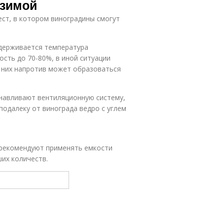
 зимой
ст, в котором виноградины смогут
удерживается температура
ость до 70-80%, в иной ситуации
а них напротив может образоваться
навливают вентиляционную систему,
подалеку от винограда ведро с углем
о рекомендуют применять емкости
их количеств.