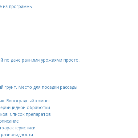
ей по даче ранними урожаями просто,
й грунт. Место для посадки рассады
иях. Виноградный компот
гербицидной обработки
ков. Список препаратов
 описание
и характеристики
е разновидности