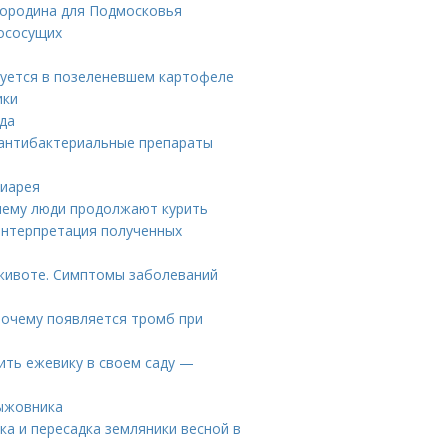
мородина для Подмосковья
вососущих
зуется в позеленевшем картофеле
ики
еда
 антибактериальные препараты
Диарея
очему люди продолжают курить
Интерпретация полученных
 животе. Симптомы заболеваний
почему появляется тромб при
ить ежевику в своем саду —
рыжовника
ка и пересадка земляники весной в