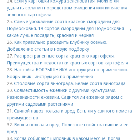
24.
Если у картошки кожура зеленоватая. Можно ли
удалить соланин посредством очищения или кипячения
зеленого картофеля
25.
Самые урожайные сорта красной смородины для
Подмосковья. 19 сортов смородины для Подмосковья —,
какие лучше посадить, красная и черная
26.
Как правильно рассадить клубнику осенью.
Добавление статьи в новую подборку
27.
Распространенные сорта красного картофеля.
Преимущества и недостатки красных сортов картофеля
28.
Настойка БОЯРЫШНИКА инструкция по применению.
Боярышник : инструкция по применению
29.
Столовые сорта винограда. Белые сорта винограда
30.
Совместимость ежевики с другими культурами.
Разновидности ежевики. Садится ли ежевика рядом с
другими садовыми растениями
31.
Свиной навоз польза и вред. Есть ли у свиного помета
преимущества
32.
Вишни польза и вред. Полезные свойства вишни и ее
вред
33.
Когда собирают шиповник в каком месяце. Когда