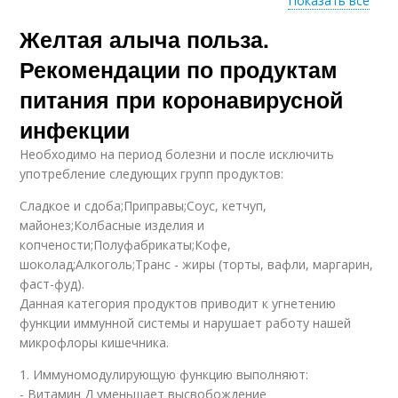
Показать все
Желтая алыча польза.
Соус из алычи
Алыча для печени
Рекомендации по продуктам
питания при коронавирусной
инфекции
Алыча для здоровья
Необходимо на период болезни и после исключить
употребление следующих групп продуктов:
Сладкое и сдоба;Приправы;Соус, кетчуп,
майонез;Колбасные изделия и
копчености;Полуфабрикаты;Кофе,
шоколад;Алкоголь;Транс - жиры (торты, вафли, маргарин,
фаст-фуд).
Данная категория продуктов приводит к угнетению
функции иммунной системы и нарушает работу нашей
микрофлоры кишечника.
1. Иммуномодулирующую функцию выполняют:
- Витамин Д уменьшает высвобождение