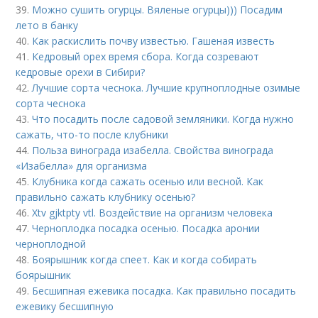
39.
Можно сушить огурцы. Вяленые огурцы))) Посадим
лето в банку
40.
Как раскислить почву известью. Гашеная известь
41.
Кедровый орех время сбора. Когда созревают
кедровые орехи в Сибири?
42.
Лучшие сорта чеснока. Лучшие крупноплодные озимые
сорта чеснока
43.
Что посадить после садовой земляники. Когда нужно
сажать, что-то после клубники
44.
Польза винограда изабелла. Свойства винограда
«Изабелла» для организма
45.
Клубника когда сажать осенью или весной. Как
правильно сажать клубнику осенью?
46.
Xtv gjktpty vtl. Воздействие на организм человека
47.
Черноплодка посадка осенью. Посадка аронии
черноплодной
48.
Боярышник когда спеет. Как и когда собирать
боярышник
49.
Бесшипная ежевика посадка. Как правильно посадить
ежевику бесшипную