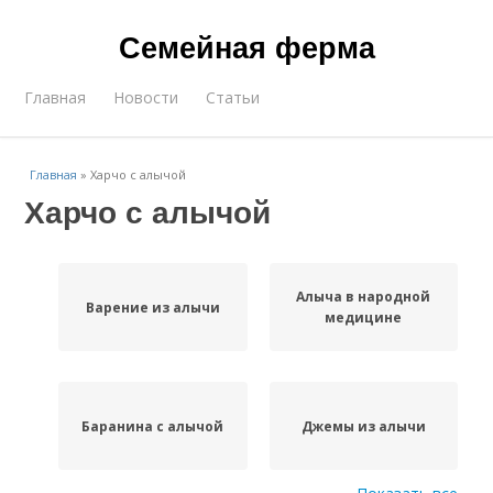
Семейная ферма
Главная
Новости
Статьи
Главная
»
Харчо с алычой
Харчо с алычой
Алыча в народной
Варение из алычи
медицине
Баранина с алычой
Джемы из алычи