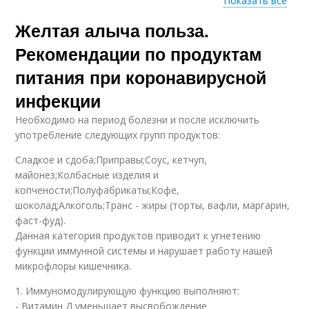
Показать все
Желтая алыча польза.
Соус из алычи
Алыча для печени
Рекомендации по продуктам
питания при коронавирусной
инфекции
Алыча для здоровья
Необходимо на период болезни и после исключить
употребление следующих групп продуктов:
Сладкое и сдоба;Приправы;Соус, кетчуп,
майонез;Колбасные изделия и
копчености;Полуфабрикаты;Кофе,
шоколад;Алкоголь;Транс - жиры (торты, вафли, маргарин,
фаст-фуд).
Данная категория продуктов приводит к угнетению
функции иммунной системы и нарушает работу нашей
микрофлоры кишечника.
1. Иммуномодулирующую функцию выполняют:
- Витамин Д уменьшает высвобождение