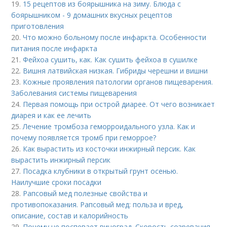
19.
15 рецептов из боярышника на зиму. Блюда с
боярышником - 9 домашних вкусных рецептов
приготовления
20.
Что можно больному после инфаркта. Особенности
питания после инфаркта
21.
Фейхоа сушить, как. Как сушить фейхоа в сушилке
22.
Вишня латвийская низкая. Гибриды черешни и вишни
23.
Кожные проявления патологии органов пищеварения.
Заболевания системы пищеварения
24.
Первая помощь при острой диарее. От чего возникает
диарея и как ее лечить
25.
Лечение тромбоза геморроидального узла. Как и
почему появляется тромб при геморрое?
26.
Как вырастить из косточки инжирный персик. Как
вырастить инжирный персик
27.
Посадка клубники в открытый грунт осенью.
Наилучшие сроки посадки
28.
Рапсовый мед полезные свойства и
противопоказания. Рапсовый мед: польза и вред,
описание, состав и калорийность
29.
Почему не поспевает виноград. Скорость созревания