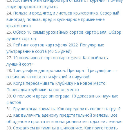
23.
Абстинентный синдром при отказе от курения. Почему
люди продолжают курить
24.
Польза и вред ягод и листьев крыжовника. Северный
виноград: польза, вред и кулинарное применение
крыжовника
25.
Обзор 10 самых урожайных сортов картофеля. Обзор
лучших сортов
26.
Рейтинг сортов картофеля 2022. Популярные
ультраранние сорта (40-55 дней)
27.
10 популярных сортов картофеля. Как выбрать
лучший сорт?
28.
Трисульфон для кроликов. Препарат Трисульфон —
отличная защита от инфекций и вирусов!
29.
Когда пересаживать клубнику на новое место.
Пересадка клубники на новое место
30.
О пользе и вреде винограда. 10 доказанных научных
фактов
31.
Груши когда снимать. Как определить спелость груш?
32.
Как вылечить аденому предстательной железы. Все
об аденоме простаты и новационных методах ее лечения
33.
Сохраняем витамины в шиповнике. Как приготовить