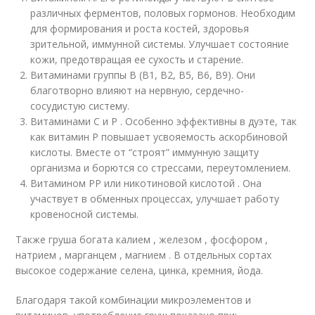
различных ферментов, половых гормонов. Необходим
для формирования и роста костей, здоровья
зрительной, иммунной системы. Улучшает состояние
кожи, предотвращая ее сухость и старение.
Витаминами группы B (B1, B2, B5, B6, B9). Они
благотворно влияют на нервную, сердечно-
сосудистую систему.
Витаминами C и P . Особенно эффективны в дуэте, так
как витамин P повышает усвояемость аскорбиновой
кислоты. Вместе от “строят” иммунную защиту
организма и борются со стрессами, переутомлением.
Витамином PP или никотиновой кислотой . Она
участвует в обменных процессах, улучшает работу
кровеносной системы.
Также груша богата калием , железом , фосфором ,
натрием , марганцем , магнием . В отдельных сортах
высокое содержание селена, цинка, кремния, йода.
Благодаря такой комбинации микроэлементов и