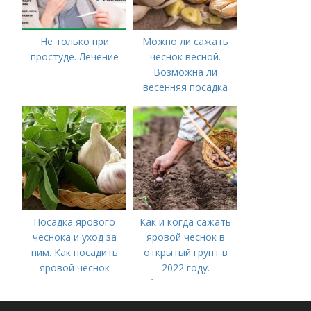
Не только при
Можно ли сажать
простуде. Лечение
чеснок весной.
Возможна ли
весенняя посадка
чеснока — когда
лучше делать
Посадка ярового
Как и когда сажать
чеснока и уход за
яровой чеснок в
ним. Как посадить
открытый грунт в
яровой чеснок
2022 году.
Добавление статьи в
новую подборку