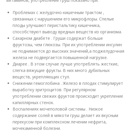
витаминов, употребление груш показано при:
Проблемах с желудочно-кишечным трактом ,
связанных с нарушением его микрофлоры. Спелые
плоды улучшают перистальтику кишечника,
способствуют выводу вредных веществ из организма.
Сахарном диабете . Груши содержат больше
фруктозы, чем глюкозы. При их употреблении инсулин
не поднимается до высоких значений,а поджелудочная
железа не подвергается повышенной нагрузке.
Диарее . В этом случае лучше употреблять жесткие,
слегка вяжущие фрукты. В них много дубильных
веществ, укрепляющих стул.
Снижении гемоглобина . Железо в плодах стимулирует
выработку эритроцитов. При регулярном
употреблении свежих фруктов происходит укрепление
капиллярных стенок.
Воспалениях мочеполовой системы . Низкое
содержание солей в мякоти груш делает их вкусным
перекусом при комплексном лечении нефрита,
мочекаменной болезни.