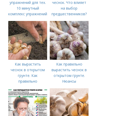
упражнений для тех.
чеснок. Что влияет
10 минутный
на выбор
комплекс упражнений
предшественников?
для тех, у кого нет
времени на спорт
Как вырастить
Как правильно
чеснок в открытом
вырастить чеснок в
грунте. Как
открытом грунте.
правильно
Нюансы
выращивать чеснок в
выращивания
открытом грунте
озимого чеснока