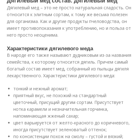
Дягилевый мед состав. Дягилевый мед
Дягилевый мед – это не просто натуральная сладость. Он
относится к элитным сортам, к тому же весьма полезен
для организма. Как и другие продукты пчеловодства, он
имеет противопоказания к употреблению, но и польза от
него просто неоценима.
Характеристики дягилевого меда
В народе его также называют дудниковым из-за названия
семейства, к которому относится дягиль. Причем самый
богатый состав имеет мед, собранный из пыльцы дягиля
лекарственного. Характеристики дягилевого меда:
тонкий и нежный аромат;
приятный вкус, не похожий на стандартный
цветочный, присущий другим сортам. Присутствует
нотка карамели и незначительная горчинка,
напоминающая жженый сахар;
цвет варьируется от желто-красного до коричневого,
иногда присутствует зеленоватый оттенок;
по консистенции похож на смолу – густой и вязкий;