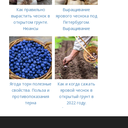
Как правильно
Выращивание
вырастить чеснок в
ярового чеснока под
открытом грунте.
Петербургом.
Нюансы
Выращивание
выращивания
ярового чеснока: 7
озимого чеснока
важных моментов
Ягода торн полезные
Как и когда сажать
свойства. Польза и
яровой чеснок в
противопоказания
открытый грунт в
терна
2022 году.
Добавление статьи в
новую подборку