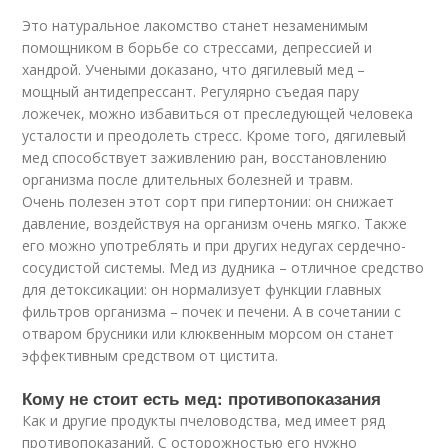
Это натуральное лакомство станет незаменимым
помощником в борьбе со стрессами, депрессией и
хандрой. Учеными доказано, что дягилевый мед –
мощный антидепрессант. Регулярно съедая пару
ложечек, можно избавиться от преследующей человека
усталости и преодолеть стресс. Кроме того, дягилевый
мед способствует заживлению ран, восстановлению
организма после длительных болезней и травм.
Очень полезен этот сорт при гипертонии: он снижает
давление, воздействуя на организм очень мягко. Также
его можно употреблять и при других недугах сердечно-
сосудистой системы. Мед из дудника – отличное средство
для детоксикации: он нормализует функции главных
фильтров организма – почек и печени. А в сочетании с
отваром брусники или клюквенным морсом он станет
эффективным средством от цистита.
Кому не стоит есть мед: противопоказания
Как и другие продукты пчеловодства, мед имеет ряд
противопоказаний. С осторожностью его нужно