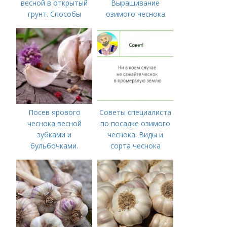
весной в открытый
Выращивание
грунт. Способы
озимого чеснока
посадки чеснока
Посев ярового
Советы специалиста
чеснока весной
по посадке озимого
зубками и
чеснока. Виды и
бульбочками.
сорта чеснока
Оптимальные сроки
посадки озимого
чеснока