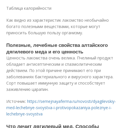
Таблица калорийности
Как видно из характеристик лакомство необычайно
богато полезными веществами, которые могут
приносить большую пользу организму.
Полезные, лечебные свойства алтайского
дягилевого меда и его ценность
Ценность лакомства очень велика. Пчелиный продукт
обладает антисептическим и спазмолитическим
действием. По этой причине принимают его при
заболеваниях бактериального и вирусного характера.
Сорт повышает иммунную защиту и способствует
заживлению царапин.
Источник:
https://semejnayaferma.ru/novosti/dyagilevskiy-
med-lechebnye-svoystva-i-protivopokazaniya-poleznye-i-
lechebnye-svoystva
Что лечит дягилевый мед. Способы