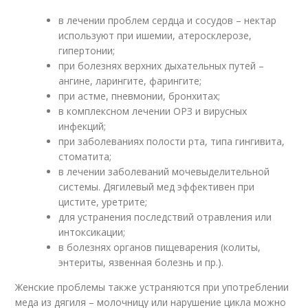
в лечении проблем сердца и сосудов – нектар
используют при ишемии, атеросклерозе,
гипертонии;
при болезнях верхних дыхательных путей –
ангине, ларингите, фарингите;
при астме, пневмонии, бронхитах;
в комплексном лечении ОРЗ и вирусных
инфекций;
при заболеваниях полости рта, типа гингивита,
стоматита;
в лечении заболеваний мочевыделительной
системы. Дягилевый мед эффективен при
цистите, уретрите;
для устранения последствий отравления или
интоксикации;
в болезнях органов пищеварения (колиты,
энтериты, язвенная болезнь и пр.).
Женские проблемы также устраняются при употреблении
меда из дягиля – молочницу или нарушение цикла можно