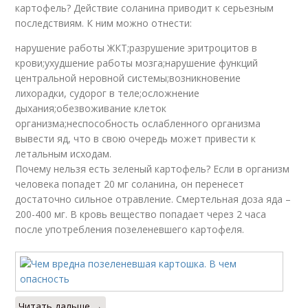
картофель? Действие соланина приводит к серьезным
последствиям. К ним можно отнести:
нарушение работы ЖКТ;разрушение эритроцитов в
крови;ухудшение работы мозга;нарушение функций
центральной неровной системы;возникновение
лихорадки, судорог в теле;осложнение
дыхания;обезвоживание клеток
организма;неспособность ослабленного организма
вывести яд, что в свою очередь может привести к
летальным исходам.
Почему нельзя есть зеленый картофель? Если в организм
человека попадет 20 мг соланина, он перенесет
достаточно сильное отравление. Смертельная доза яда –
200-400 мг. В кровь вещество попадает через 2 часа
после употребления позеленевшего картофеля.
Читать дальше →