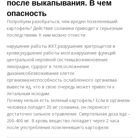
после выкапывания. В чем
опасность
Попробуем разобраться, чем вреден позеленевший
картофель? Действие соланина приводит к серьезным
последствиям. К ним можно отнести:
нарушение работы ЖКТ;разрушение эритроцитов в
крови;ухудшение работы мозга;нарушение функций
центральной неровной системы;возникновение
лихорадки, судорог в теле;осложнение
дыхания;обезвоживание клеток
организма;неспособность ослабленного организма
вывести яд, что в свою очередь может привести к
летальным исходам.
Почему нельзя есть зеленый картофель? Если в организм
человека попадет 20 мг соланина, он перенесет
достаточно сильное отравление. Смертельная доза яда –
200-400 мг. В кровь вещество попадает через 2 часа
после употребления позеленевшего картофеля.