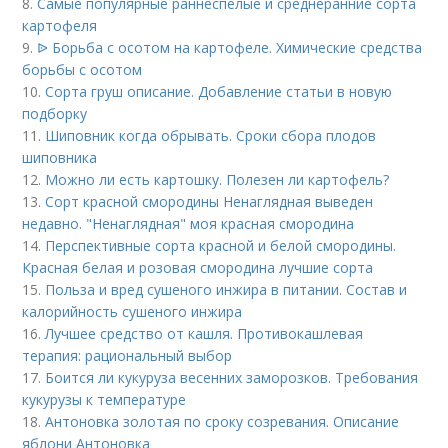
8.
Cамые популярные раннеспелые и среднеранние сорта
картофеля
9.
ᐉ Борьба с осотом на картофеле. Химические средства
борьбы с осотом
10.
Сорта груш описание. Добавление статьи в новую
подборку
11.
Шиповник когда обрывать. Сроки сбора плодов
шиповника
12.
Можно ли есть картошку. Полезен ли картофель?
13.
Сорт красной смородины Ненаглядная выведен
недавно. "Ненаглядная" моя красная смородина
14.
Перспективные сорта красной и белой смородины.
Красная белая и розовая смородина лучшие сорта
15.
Польза и вред сушеного инжира в питании. Состав и
калорийность сушеного инжира
16.
Лучшее средство от кашля. Противокашлевая
терапия: рациональный выбор
17.
Боится ли кукуруза весенних заморозков. Требования
кукурузы к температуре
18.
Антоновка золотая по сроку созревания. Описание
яблони Антоновка