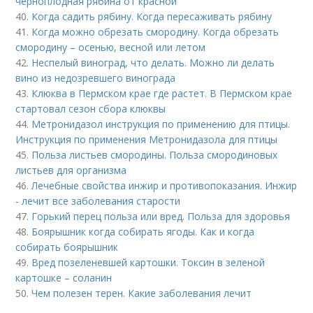
черноплодная рябина от красной
40.
Когда садить рябину. Когда пересаживать рябину
41.
Когда можно обрезать смородину. Когда обрезать
смородину – осенью, весной или летом
42.
Неспелый виноград, что делать. Можно ли делать
вино из недозревшего винограда
43.
Клюква в Пермском крае где растет. В Пермском крае
стартовал сезон сбора клюквы
44.
Метронидазол инструкция по применению для птицы.
Инструкция по применения Метронидазола для птицы
45.
Польза листьев смородины. Польза смородиновых
листьев для организма
46.
Лечебные свойства инжир и противопоказания. Инжир
- лечит все заболевания старости
47.
Горький перец польза или вред. Польза для здоровья
48.
Боярышник когда собирать ягоды. Как и когда
собирать боярышник
49.
Вред позеленевшей картошки. Токсин в зеленой
картошке – соланин
50.
Чем полезен терен. Какие заболевания лечит