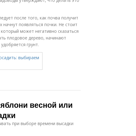
адоводы утверждают, что делать это
дует после того, как почва получит
х начнут появляться почки. Не стоит
 который может негативно сказаться
ать плодовое дерево, начинают
 удобряется грунт.
 яблони весной или
адки
ывать при выборе времени высадки