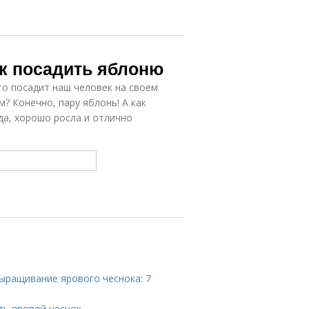
ак посадить яблоню
то посадит наш человек на своем
? Конечно, пару яблонь! А как
да, хорошо росла и отлично
ыращивание ярового чеснока: 7
ить яровой чеснок