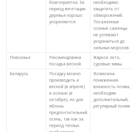
благоприятна. За
необходимо
период вегетации
защитить от
деревья хорошо
обморожений.
укореняются.
Посаженные
осенью саженцы
не успевают
укорениться до
сильных морозов.
Поволжье
Рекомендована
Жаркое лето,
посадка весной.
суровые зимы.
Беларусь
Посадку можно
Возможна
производить и
пониженная
весной (в апреле)
влажность почвы,
и осенью (в
необходим
октябре), но для
дополнительный,
яблонь
регулярный полив
предпочтительней
.
осень, так как за
период теплых
дней дерево