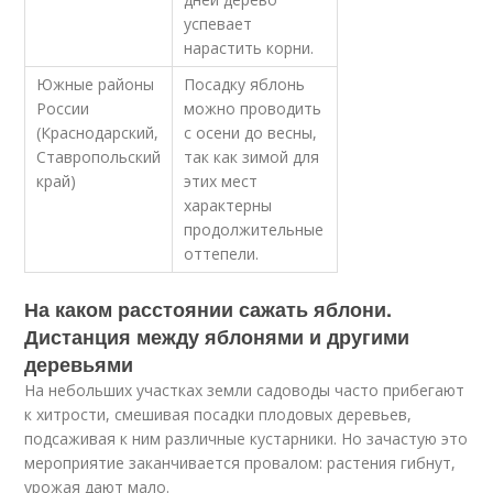
успевает
нарастить корни.
Южные районы
Посадку яблонь
России
можно проводить
(Краснодарский,
с осени до весны,
Ставропольский
так как зимой для
край)
этих мест
характерны
продолжительные
оттепели.
На каком расстоянии сажать яблони.
Дистанция между яблонями и другими
деревьями
На небольших участках земли садоводы часто прибегают
к хитрости, смешивая посадки плодовых деревьев,
подсаживая к ним различные кустарники. Но зачастую это
мероприятие заканчивается провалом: растения гибнут,
урожая дают мало.