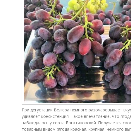
При дегустации Велюра немного разочаровывает вкус
удивляет консистенция. Такое впечатление, что ягода
наблюдалось у сорта Богатяновский. Получается св
товарным видом (ягода красная, крупная, немного в