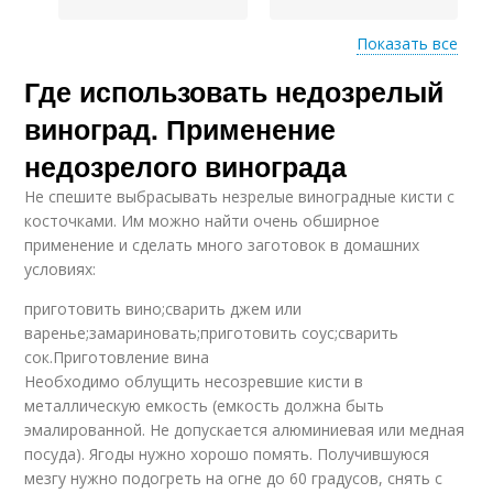
Показать все
Где использовать недозрелый
Вино из неспелого
Незрелый виноград
винограда
виноград. Применение
недозрелого винограда
Не спешите выбрасывать незрелые виноградные кисти с
косточками. Им можно найти очень обширное
применение и сделать много заготовок в домашних
условиях:
приготовить вино;сварить джем или
варенье;замариновать;приготовить соус;сварить
сок.Приготовление вина
Необходимо облущить несозревшие кисти в
металлическую емкость (емкость должна быть
эмалированной. Не допускается алюминиевая или медная
посуда). Ягоды нужно хорошо помять. Получившуюся
мезгу нужно подогреть на огне до 60 градусов, снять с