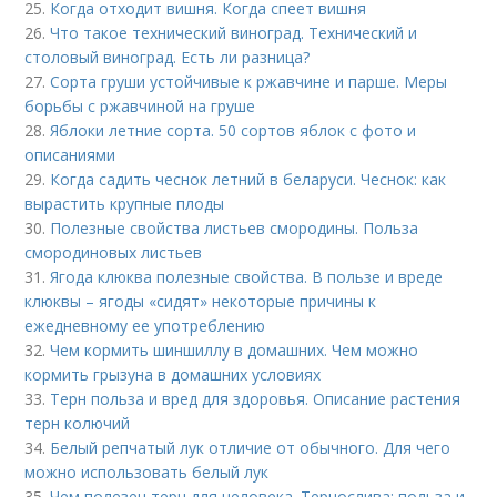
25.
Когда отходит вишня. Когда спеет вишня
26.
Что такое технический виноград. Технический и
столовый виноград. Есть ли разница?
27.
Сорта груши устойчивые к ржавчине и парше. Меры
борьбы с ржавчиной на груше
28.
Яблоки летние сорта. 50 сортов яблок с фото и
описаниями
29.
Когда садить чеснок летний в беларуси. Чеснок: как
вырастить крупные плоды
30.
Полезные свойства листьев смородины. Польза
смородиновых листьев
31.
Ягода клюква полезные свойства. В пользе и вреде
клюквы – ягоды «сидят» некоторые причины к
ежедневному ее употреблению
32.
Чем кормить шиншиллу в домашних. Чем можно
кормить грызуна в домашних условиях
33.
Терн польза и вред для здоровья. Описание растения
терн колючий
34.
Белый репчатый лук отличие от обычного. Для чего
можно использовать белый лук
35.
Чем полезен терн для человека. Тернослива: польза и