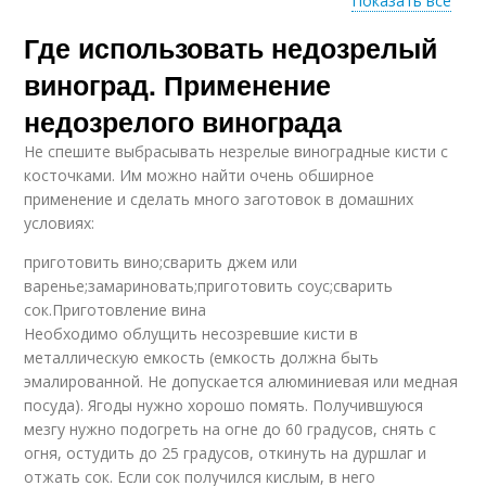
Показать все
Вина из
Где использовать недозрелый
Незрелый виноград
недозревшего
винограда
виноград. Применение
недозрелого винограда
Варение из
Не спешите выбрасывать незрелые виноградные кисти с
Вина из недозрелого
недозрелого
косточками. Им можно найти очень обширное
винограда
винограда
применение и сделать много заготовок в домашних
условиях:
приготовить вино;сварить джем или
Вино из незрелого
варенье;замариновать;приготовить соус;сварить
винограда
сок.Приготовление вина
Необходимо облущить несозревшие кисти в
металлическую емкость (емкость должна быть
эмалированной. Не допускается алюминиевая или медная
посуда). Ягоды нужно хорошо помять. Получившуюся
мезгу нужно подогреть на огне до 60 градусов, снять с
огня, остудить до 25 градусов, откинуть на дуршлаг и
отжать сок. Если сок получился кислым, в него