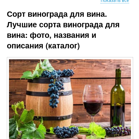
Показать все
Сорт винограда для вина.
Сорт для сухих и
Сорт из венгрии
Лучшие сорта винограда для
вина: фото, названия и
описания (каталог)
Болезнестойкий сорт
Отличный сорт
Сорт для красного
Идеальный сорт
Урожайный сорт