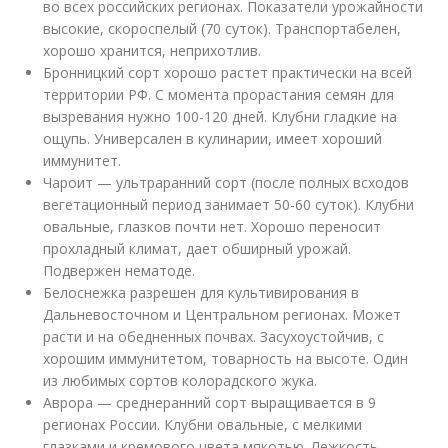
во всех российских регионах. Показатели урожайности
высокие, скороспелый (70 суток). Транспортабелен,
хорошо хранится, неприхотлив.
Бронницкий сорт хорошо растет практически на всей
территории РФ. С момента прорастания семян для
вызревания нужно 100-120 дней. Клубни гладкие на
ощупь. Универсален в кулинарии, имеет хороший
иммунитет.
Чароит — ультраранний сорт (после полных всходов
вегетационный период занимает 50-60 суток). Клубни
овальные, глазков почти нет. Хорошо переносит
прохладный климат, дает обширный урожай.
Подвержен нематоде.
Белоснежка разрешен для культивирования в
Дальневосточном и Центральном регионах. Может
расти и на обедненных почвах. Засухоустойчив, с
хорошим иммунитетом, товарность на высоте. Один
из любимых сортов колорадского жука.
Аврора — среднеранний сорт выращивается в 9
регионах России. Клубни овальные, с мелкими
глазками и кремового цвета мякотью. Лежкость