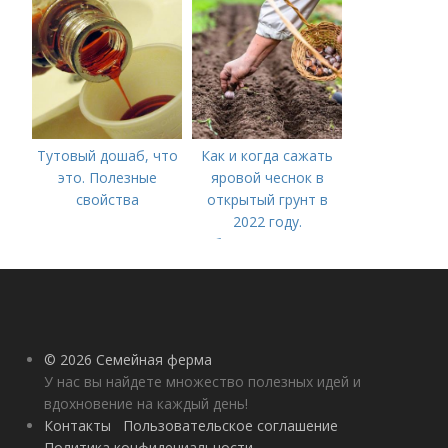
лучше делать
Тутовый дошаб, что
Как и когда сажать
это. Полезные
яровой чеснок в
свойства
открытый грунт в
2022 году.
Добавление статьи в
новую подборку
© 2026 Семейная ферма
У нас вы найдете множество полезных идей и
вдохновение на каждый день!
Контакты
Пользовательское соглашение
Политика конфидециальности