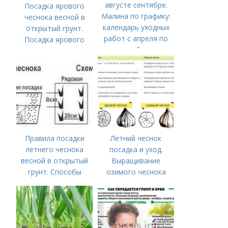
августе сентябре.
Посадка ярового
Малина по графику:
чеснока весной в
календарь уходных
открытый грунт.
работ с апреля по
Посадка ярового
ноябрь
чеснока в открытый
грунт
Правила посадки
Летний чеснок
летнего чеснока
посадка и уход.
весной в открытый
Выращивание
грунт. Способы
озимого чеснока
посадки чеснока