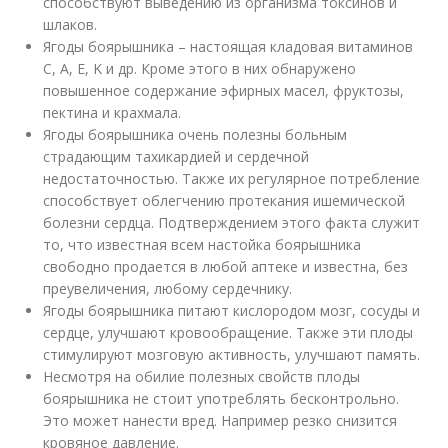
способствуют выведению из организма токсинов и
шлаков.
Ягоды боярышника – настоящая кладовая витаминов
С, A, E, K и др. Кроме этого в них обнаружено
повышенное содержание эфирных масел, фруктозы,
пектина и крахмала.
Ягоды боярышника очень полезны больным
страдающим тахикардией и сердечной
недостаточностью. Также их регулярное потребление
способствует облегчению протекания ишемической
болезни сердца. Подтверждением этого факта служит
то, что известная всем настойка боярышника
свободно продается в любой аптеке и известна, без
преувеличения, любому сердечнику.
Ягоды боярышника питают кислородом мозг, сосуды и
сердце, улучшают кровообращение. Также эти плоды
стимулируют мозговую активность, улучшают память.
Несмотря на обилие полезных свойств плоды
боярышника не стоит употреблять бесконтрольно.
Это может нанести вред. Например резко снизится
кровяное давление.