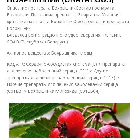
Описание препарата БоярышникСостав препарата
БоярышникПоказания препарата БоярышникУсловия
хранения препарата БоярышникСрок годности препарата
Боярышник
Владелец регистрационного удостоверения: ФЕРЕЙН,
СОАО (Республика Беларусь)
Активное вещество: Боярышника плоды
Код ATX: Сердечно-сосудистая система (C) > Препараты
для лечения заболеваний сердца (C01) > Другие
препараты для лечения заболеваний сердца (C01E) >
Прочие препараты для лечения заболеваний сердца
(C01EB) > Боярышника гликозиды (C01EB04)