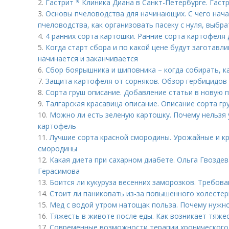
2.
Гастрит * Клиника Диана в Санкт-Петербурге. Гаст
3.
Основы пчеловодства для начинающих. С чего нач
пчеловодства, как организовать пасеку с нуля, выбр
4.
4 ранних сорта картошки. Ранние сорта картофеля
5.
Когда старт сбора и по какой цене будут заготавли
начинается и заканчивается
6.
Сбор боярышника и шиповника – когда собирать, к
7.
Защита картофеля от сорняков. Обзор гербицидов
8.
Сорта груш описание. Добавление статьи в новую 
9.
Талгарская красавица описание. Описание сорта гр
10.
Можно ли есть зеленую картошку. Почему нельзя
картофель
11.
Лучшие сорта красной смородины. Урожайные и к
смородины
12.
Какая диета при сахарном диабете. Ольга Гвоздев
Герасимова
13.
Боится ли кукуруза весенних заморозков. Требова
14.
Стоит ли паниковать из-за повышенного холестер
15.
Мед с водой утром натощак польза. Почему нужн
16.
Тяжесть в животе после еды. Как возникает тяже
17.
Современные возможности терапии хронического 