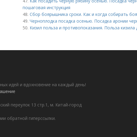
47.
Как посадить черную рябину осенью. Посадка чер
пошаговая инструкция
48.
Сбор боярышника сроки. Как и когда собирать бо
49.
Черноплодка посадка осенью. Посадка аронии че
50.
Кизил польза и противопоказания. Польза кизила 
ных идей и вдохновение на каждый день!
лашение
ский переулок 13 стр.1, м. Китай-город
ии обратной гиперссылки.