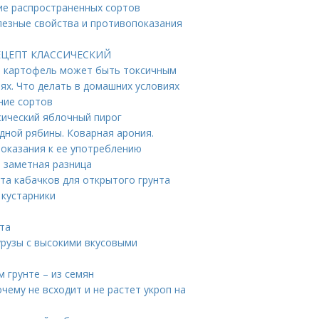
ие распространенных сортов
лезные свойства и противопоказания
 РЕЦЕПТ КЛАССИЧЕСКИЙ
ый картофель может быть токсичным
иях. Что делать в домашних условиях
ние сортов
сический яблочный пирог
дной рябины. Коварная арония.
оказания к ее употреблению
: заметная разница
рта кабачков для открытого грунта
 кустарники
рта
урузы с высокими вкусовыми
м грунте – из семян
чему не всходит и не растет укроп на