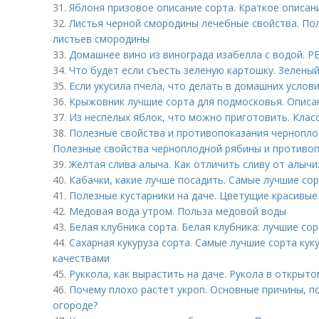
31.
Яблоня призовое описание сорта. Краткое описан
32.
Листья черной смородины лечебные свойства. По
листьев смородины
33.
Домашнее вино из винограда изабелла с водой.
34.
Что будет если съесть зеленую картошку. Зелен
35.
Если укусила пчела, что делать в домашних услов
36.
Крыжовник лучшие сорта для подмосковья. Описа
37.
Из неспелых яблок, что можно приготовить. Клас
38.
Полезные свойства и противопоказания чернопло
Полезные свойства черноплодной рябины и противоп
39.
Желтая слива алыча. Как отличить сливу от алычи
40.
Кабачки, какие лучше посадить. Самые лучшие со
41.
Полезные кустарники на даче. Цветущие красивые
42.
Медовая вода утром. Польза медовой воды
43.
Белая клубника сорта. Белая клубника: лучшие со
44.
Сахарная кукуруза сорта. Самые лучшие сорта кук
качествами
45.
Руккола, как вырастить на даче. Рукола в открыто
46.
Почему плохо растет укроп. Основные причины, по
огороде?