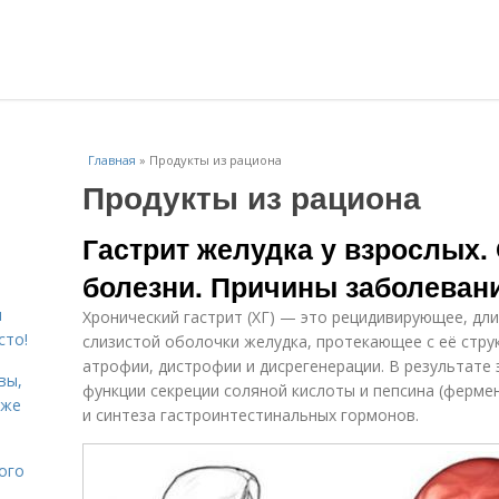
Главная
»
Продукты из рациона
Продукты из рациона
Гастрит желудка у взрослых.
болезни. Причины заболеван
я
Хронический гастрит (ХГ) — это рецидивирующее, дл
сто!
слизистой оболочки желудка, протекающее с её стру
атрофии, дистрофии и дисрегенерации. В результате
вы,
функции секреции соляной кислоты и пепсина (ферме
кже
и синтеза гастроинтестинальных гормонов.
ого