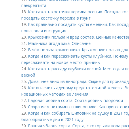
панкреатита
18.
Как сажать косточки персика осенью. Посадка кос
посадить косточку персика в грунт
19.
Как правильно посадить кусты ежевики. Как посад
пошаговая инструкция
20.
Крыжовник польза и вред состав. Ценные качест
21.
Малиника ягода зака. Описание
22.
В чём польза крыжовника. Крыжовник: польза для
23.
Когда и как пересаживать кусты клубники. Почем
пересаживать на новое место: причины
24.
Как сажать рассаду клубники весной. Место для п
весной
25.
Домашнее вино из винограда. Сырье для производ
26.
Как вылечить аденому предстательной железы. В
новационных методах ее лечения
27.
Садовая рябина сорта. Сорта рябины плодовой
28.
Сохраняем витамины в шиповнике. Как приготовит
29.
Когда и как собирать шиповник на сушку в 2021 го
благоприятные дни в 2021 году
30.
Ранняя яблоня сорта. Сорта, с которыми пора ра