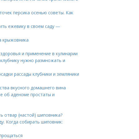
точек персика осенью советы. Как
ить ежевику в своем саду —
ва крыжовника
 здоровья и применение в кулинарии
у клубнику нужно размножать и
осадки рассады клубники и земляники
ства вкусного домашнего вина
се об аденоме простаты и
ь отвар (настой) шиповника?
ду. Когда собирать шиповник:
спрощаться