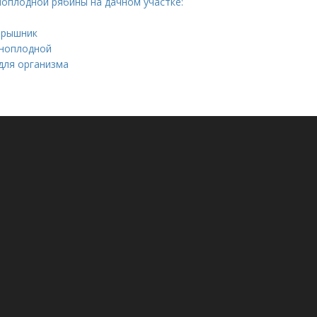
ноплодной рябины на дачном участке:
ярышник
рноплодной
для организма