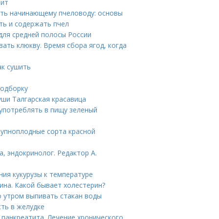
рит
ать начинающему пчеловоду: основы
ать и содержать пчел
 для средней полосы России
вать клюкву. Время сбора ягод, когда
ак сушить
подборку
уши Талгарская красавица
 употреблять в пищу зеленый
рупноплодные сорта красной
а, эндокринолог. Редактор А.
ния кукурузы к температуре
ина. Какой бывает холестерин?
о утром выпивать стакан воды
сть в желудке
панкреатита. Лечение хронического