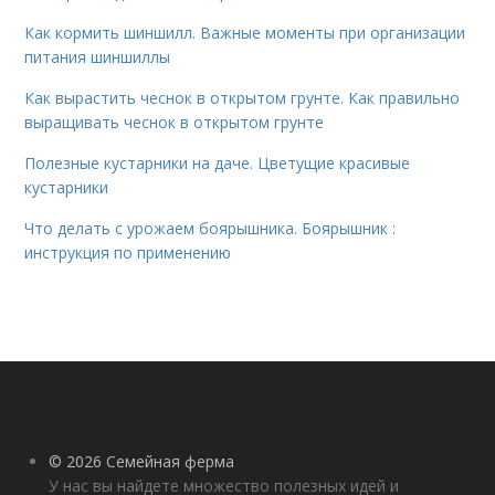
Как кормить шиншилл. Важные моменты при организации
питания шиншиллы
Как вырастить чеснок в открытом грунте. Как правильно
выращивать чеснок в открытом грунте
Полезные кустарники на даче. Цветущие красивые
кустарники
Что делать с урожаем боярышника. Боярышник :
инструкция по применению
© 2026 Семейная ферма
У нас вы найдете множество полезных идей и