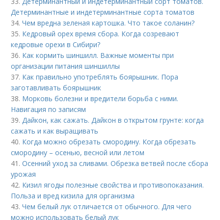
33.
Детерминантный и индетерминантный сорт томатов.
Детерминантные и индетерминантные сорта томатов
34.
Чем вредна зеленая картошка. Что такое соланин?
35.
Кедровый орех время сбора. Когда созревают
кедровые орехи в Сибири?
36.
Как кормить шиншилл. Важные моменты при
организации питания шиншиллы
37.
Как правильно употреблять боярышник. Пора
заготавливать боярышник
38.
Морковь болезни и вредители борьба с ними.
Навигация по записям
39.
Дайкон, как сажать. Дайкон в открытом грунте: когда
сажать и как выращивать
40.
Когда можно обрезать смородину. Когда обрезать
смородину – осенью, весной или летом
41.
Осенний уход за сливами. Обрезка ветвей после сбора
урожая
42.
Кизил ягоды полезные свойства и противопоказания.
Польза и вред кизила для организма
43.
Чем белый лук отличается от обычного. Для чего
можно использовать белый лук