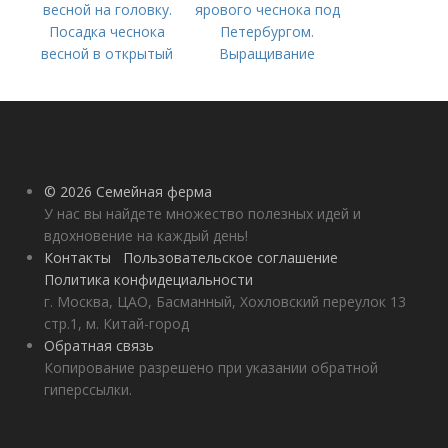
весной на головку.
ярового чеснока под
Посадка чеснока
Петербургом.
весной в открытый
Выращивание
грунт
ярового чеснока: 7
важных моментов
© 2026 Семейная ферма
У нас вы найдете множество полезных идей и
вдохновение на каждый день!
Контакты
Пользовательское соглашение
Политика конфидециальности
г. Москва, ЦАО, Басманный, Хохловский переулок 13
стр.1, м. Китай-город
Обратная связь
Копирование разрешено при указании обратной
гиперссылки.