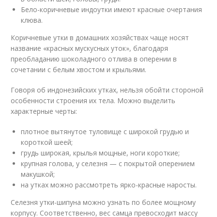
Бело-коричневые индоутки имеют красные очертания
клюва.
Коричневые утки в домашних хозяйствах чаще носят
название «красных мускусных уток», благодаря
преобладанию шоколадного отлива в оперении в
сочетании с белым хвостом и крыльями.
Говоря об индонезийских утках, нельзя обойти стороной
особенности строения их тела. Можно выделить
характерные черты:
плотное вытянутое туловище с широкой грудью и
короткой шеей;
грудь широкая, крылья мощные, ноги короткие;
крупная голова, у селезня — с покрытой оперением
макушкой;
на утках можно рассмотреть ярко-красные наросты.
Селезня утки-шипуна можно узнать по более мощному
корпусу. Соответственно, вес самца превосходит массу