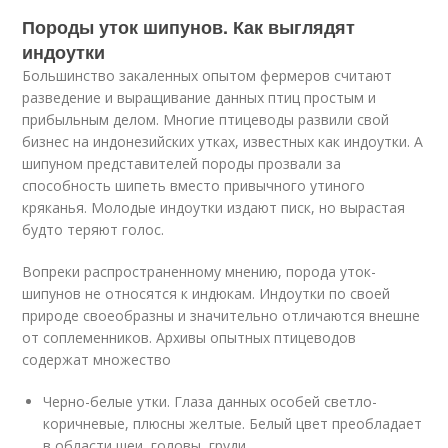
Породы уток шипунов. Как выглядят
индоутки
Большинство закаленных опытом фермеров считают
разведение и выращивание данных птиц простым и
прибыльным делом. Многие птицеводы развили свой
бизнес на индонезийских утках, известных как индоутки. А
шипуном представителей породы прозвали за
способность шипеть вместо привычного утиного
кряканья. Молодые индоутки издают писк, но вырастая
будто теряют голос.
Вопреки распространенному мнению, порода уток-
шипунов не относятся к индюкам. Индоутки по своей
природе своеобразны и значительно отличаются внешне
от соплеменников. Архивы опытных птицеводов
содержат множество
Черно-белые утки. Глаза данных особей светло-
коричневые, плюсны желтые. Белый цвет преобладает
в области шеи, головы, груди.