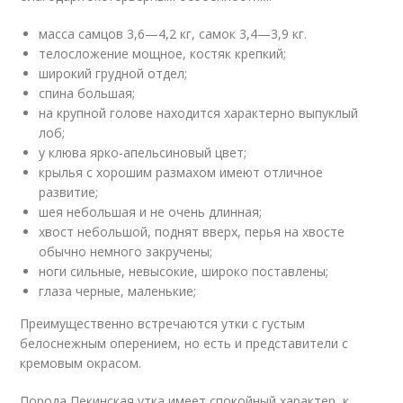
масса самцов 3,6—4,2 кг, самок 3,4—3,9 кг.
телосложение мощное, костяк крепкий;
широкий грудной отдел;
спина большая;
на крупной голове находится характерно выпуклый
лоб;
у клюва ярко-апельсиновый цвет;
крылья с хорошим размахом имеют отличное
развитие;
шея небольшая и не очень длинная;
хвост небольшой, поднят вверх, перья на хвосте
обычно немного закручены;
ноги сильные, невысокие, широко поставлены;
глаза черные, маленькие;
Преимущественно встречаются утки с густым
белоснежным оперением, но есть и представители с
кремовым окрасом.
Порода Пекинская утка имеет спокойный характер, к