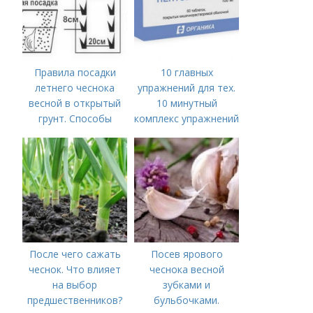
Правила посадки
10 главных
летнего чеснока
упражнений для тех.
весной в открытый
10 минутный
грунт. Способы
комплекс упражнений
посадки чеснока
для тех, у кого нет
времени на спорт
После чего сажать
Посев ярового
чеснок. Что влияет
чеснока весной
на выбор
зубками и
предшественников?
бульбочками.