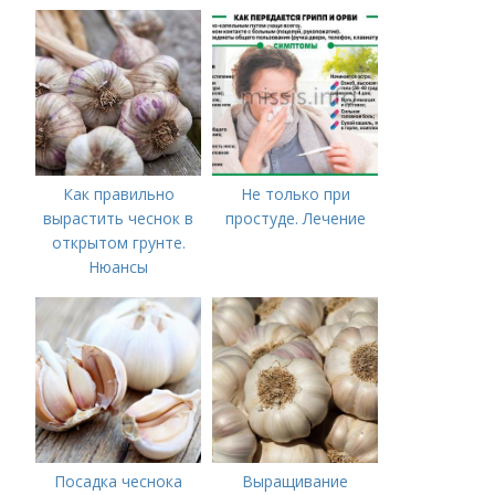
Оптимальные сроки
посадки озимого
чеснока
Как правильно
Не только при
вырастить чеснок в
простуде. Лечение
открытом грунте.
Нюансы
выращивания
озимого чеснока
Посадка чеснока
Выращивание