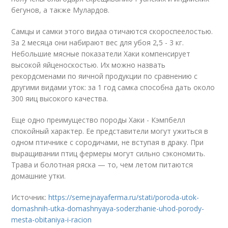
бегунов, а также Мулардов.
Самцы и самки этого видаа отичаются скороспеелостью.
За 2 месяца они набирают вес для убоя 2,5 - 3 кг.
Небольшие мясные показатели Хаки компенсирует
высокой яйценоскостью. Их можно назвать
рекордсменами по яичной продукции по сравнению с
другими видами уток: за 1 год самка способна дать около
300 яиц высокого качества.
Еще одно преимущество породы Хаки - Кэмпбелл
спокойный характер. Ее представители могут ужиться в
одном птичнике с сородичами, не вступая в драку. При
выращивании птиц фермеры могут сильно сэкономить.
Трава и болотная ряска — то, чем летом питаются
домашние утки.
Источник:
https://semejnayaferma.ru/stati/poroda-utok-
domashnih-utka-domashnyaya-soderzhanie-uhod-porody-
mesta-obitaniya-i-racion