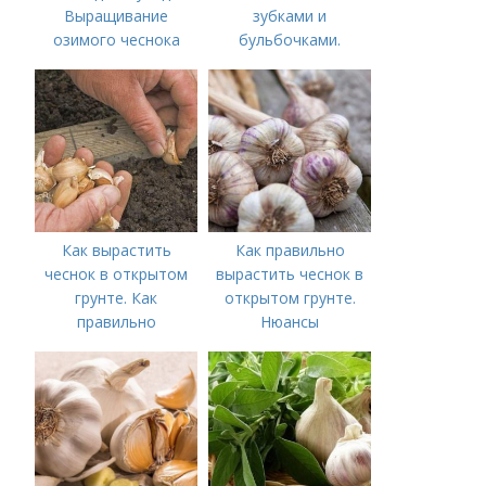
Выращивание
зубками и
озимого чеснока
бульбочками.
Оптимальные сроки
посадки озимого
чеснока
Как вырастить
Как правильно
чеснок в открытом
вырастить чеснок в
грунте. Как
открытом грунте.
правильно
Нюансы
выращивать чеснок в
выращивания
открытом грунте
озимого чеснока