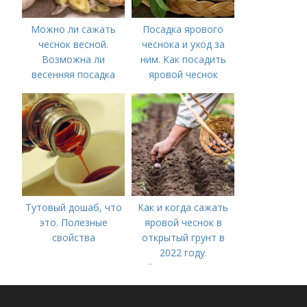
Можно ли сажать
Посадка ярового
чеснок весной.
чеснока и уход за
Возможна ли
ним. Как посадить
весенняя посадка
яровой чеснок
чеснока — когда
лучше делать
Тутовый дошаб, что
Как и когда сажать
это. Полезные
яровой чеснок в
свойства
открытый грунт в
2022 году.
Добавление статьи в
новую подборку