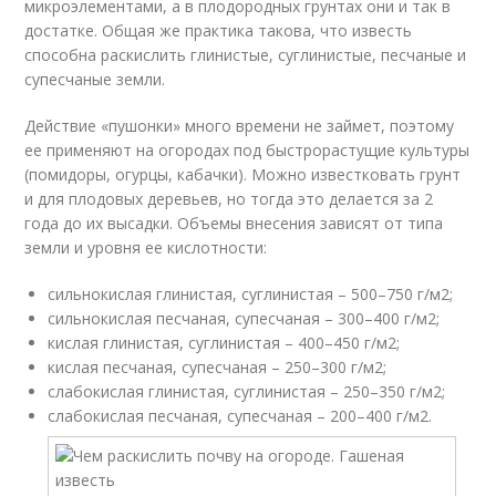
микроэлементами, а в плодородных грунтах они и так в
достатке. Общая же практика такова, что известь
способна раскислить глинистые, суглинистые, песчаные и
супесчаные земли.
Действие «пушонки» много времени не займет, поэтому
ее применяют на огородах под быстрорастущие культуры
(помидоры, огурцы, кабачки). Можно известковать грунт
и для плодовых деревьев, но тогда это делается за 2
года до их высадки. Объемы внесения зависят от типа
земли и уровня ее кислотности:
сильнокислая глинистая, суглинистая – 500–750 г/м
2
;
сильнокислая песчаная, супесчаная – 300–400 г/м
2
;
кислая глинистая, суглинистая – 400–450 г/м
2
;
кислая песчаная, супесчаная – 250–300 г/м
2
;
слабокислая глинистая, суглинистая – 250–350 г/м
2
;
слабокислая песчаная, супесчаная – 200–400 г/м
2
.