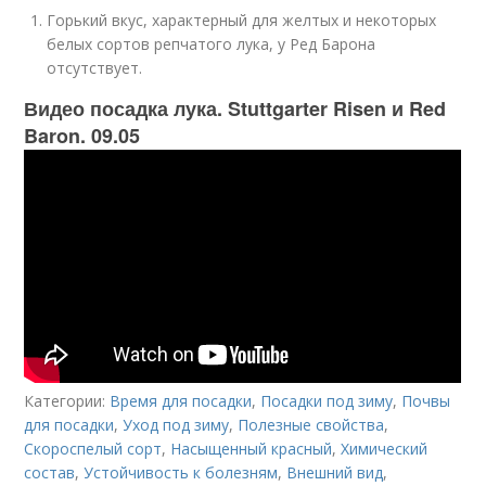
Горький вкус, характерный для желтых и некоторых
белых сортов репчатого лука, у Ред Барона
отсутствует.
Видео посадка лука. Stuttgarter Risen и Red
Baron. 09.05
Категории:
Время для посадки
,
Посадки под зиму
,
Почвы
для посадки
,
Уход под зиму
,
Полезные свойства
,
Скороспелый сорт
,
Насыщенный красный
,
Химический
состав
,
Устойчивость к болезням
,
Внешний вид
,