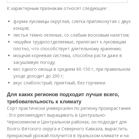
К характерным признакам относят следующее :
форма луковицы округлая, слегка приплюснутая с двух
концов;
листья темно-зеленые, со слабым восковым налетом;
чешуйки трудноотделяемые, прилегают к луковицам
плотно, что способствует длительному хранению;
мощная корневая система, способна расти даже в
засушливую погоду;
вес одного овоща в среднем 60-150 г, при правильном
уходе доходит до 200 г;
вкус слабоострый, приятный, без горчинки.
Для каких регионов подходит лучше всего,
требовательность к климату
Сорт практически универсален по региону произрастания
. Его рекомендуют выращивать в Центрально-
Черноземном и Центральном районах, он подходит для
Волго-Вятского округа и Северного Кавказа, вырастить
прекрасный урожай получится в Уральском климате и на