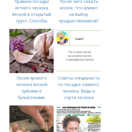
Правила посадки
После чего сажать
летнего чеснока
чеснок. Что влияет
весной в открытый
на выбор
грунт. Способы
предшественников?
посадки чеснока
Посев ярового
Советы специалиста
чеснока весной
по посадке озимого
зубками и
чеснока. Виды и
бульбочками.
сорта чеснока
Оптимальные сроки
посадки озимого
чеснока