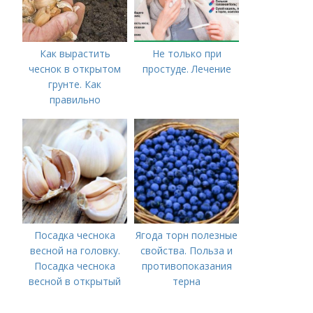
Как вырастить
Не только при
чеснок в открытом
простуде. Лечение
грунте. Как
правильно
выращивать чеснок в
открытом грунте
Посадка чеснока
Ягода торн полезные
весной на головку.
свойства. Польза и
Посадка чеснока
противопоказания
весной в открытый
терна
грунт