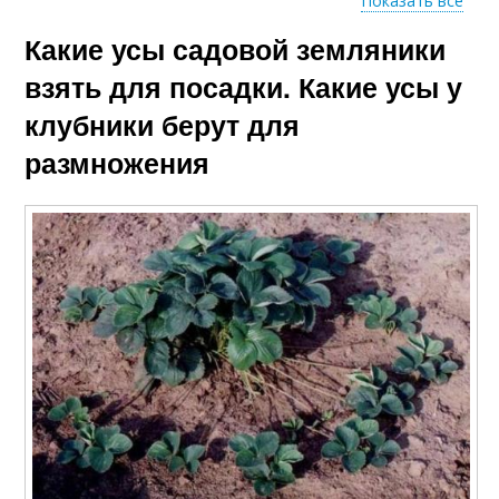
Показать все
Какие усы садовой земляники
Клубники на новое
Весенний посадка
место
взять для посадки. Какие усы у
клубники берут для
размножения
Места для посадки
Клубники в октябре