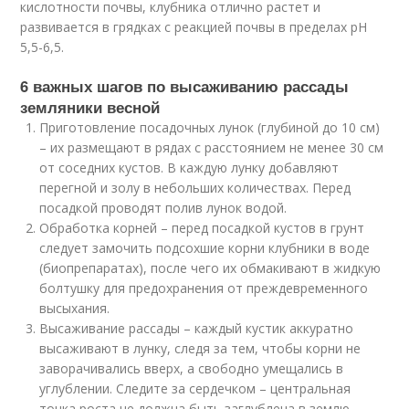
кислотности почвы, клубника отлично растет и
развивается в грядках с реакцией почвы в пределах pH
5,5-6,5.
6 важных шагов по высаживанию рассады
земляники весной
Приготовление посадочных лунок (глубиной до 10 см)
– их размещают в рядах с расстоянием не менее 30 см
от соседних кустов. В каждую лунку добавляют
перегной и золу в небольших количествах. Перед
посадкой проводят полив лунок водой.
Обработка корней – перед посадкой кустов в грунт
следует замочить подсохшие корни клубники в воде
(биопрепаратах), после чего их обмакивают в жидкую
болтушку для предохранения от преждевременного
высыхания.
Высаживание рассады – каждый кустик аккуратно
высаживают в лунку, следя за тем, чтобы корни не
заворачивались вверх, а свободно умещались в
углублении. Следите за сердечком – центральная
точка роста не должна быть заглублена в землю,