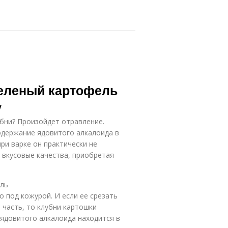
Зеленый картофель
у
убни? Произойдет отравление.
одержание ядовитого алкалоида в
ри варке он практически не
 вкусовые качества, приобретая
ель
 под кожурой. И если ее срезать
ю часть, то клубни картошки
 ядовитого алкалоида находится в