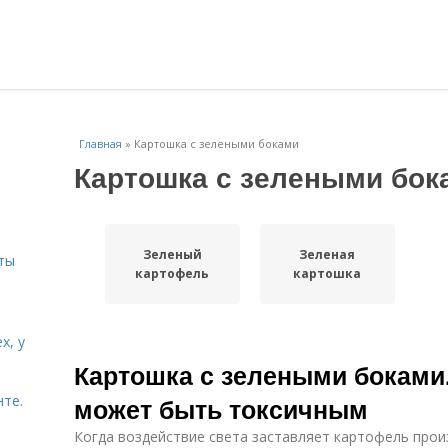
Главная
»
Картошка с зелеными боками
Картошка с зелеными бок
и
Зеленый
Зеленая
ты
картофель
картошка
х, у
Картошка с зелеными боками
нте.
может быть токсичным
Когда воздействие света заставляет картофель про