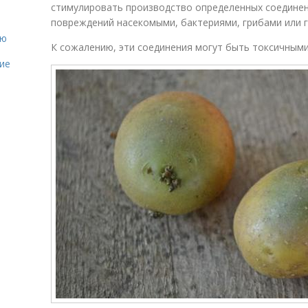
стимулировать производство определенных соедине
повреждений насекомыми, бактериями, грибами или
ию
К сожалению, эти соединения могут быть токсичными
ие