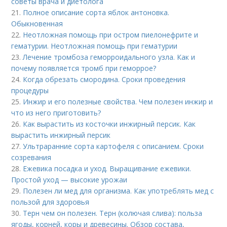
советы врача и диетолога
21.
Полное описание сорта яблок антоновка.
Обыкновенная
22.
Неотложная помощь при остром пиелонефрите и
гематурии. Неотложная помощь при гематурии
23.
Лечение тромбоза геморроидального узла. Как и
почему появляется тромб при геморрое?
24.
Когда обрезать смородина. Сроки проведения
процедуры
25.
Инжир и его полезные свойства. Чем полезен инжир и
что из него приготовить?
26.
Как вырастить из косточки инжирный персик. Как
вырастить инжирный персик
27.
Ультраранние сорта картофеля с описанием. Сроки
созревания
28.
Ежевика посадка и уход. Выращивание ежевики.
Простой уход — высокие урожаи
29.
Полезен ли мед для организма. Как употреблять мед с
пользой для здоровья
30.
Терн чем он полезен. Терн (колючая слива): польза
ягоды, корней, коры и древесины. Обзор состава,