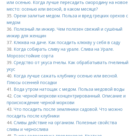
или осенью. Когда лучше пересадить смородину на новое
место: осенью или весной, в каком месяце?
35.
Орехи залитые медом. Польза и вред грецких орехов с
медом
36.
Полезный ли инжир. Чем полезен свежий и сушёный
инжир для женщин
37.
Клюква на даче. Как посадить клюкву у себя в саду
38.
Когда собирать сливу на урале. Слива на Урале.
Морозостойкие сорта
39.
Средство от укуса пчелы. Как обрабатывать пчелиный
укус
40.
Когда лучше сажать клубнику осенью или весной.
Плюсы осенней посадки
41.
Вода утром натощак с медом. Польза медовой воды
42.
Сок черной моркови концентрированный. Описание и
происхождение черной моркови
43.
Что посадить после земляники садовой. Что можно
посадить после клубники
44.
Сливы действие на организм. Полезные свойства
сливы и чернослива
45.
Тыква голосемянка твердокорая. Краткая