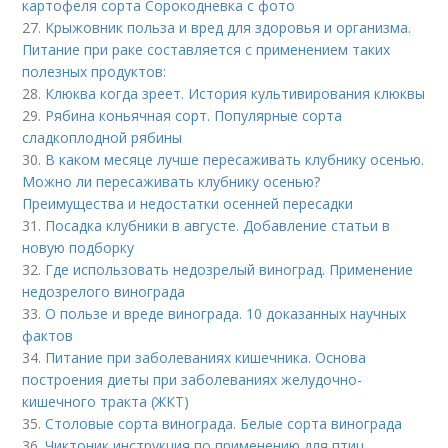
картофеля сорта Сорокодневка с фото
27.
Крыжовник польза и вред для здоровья и организма.
Питание при раке составляется с применением таких
полезных продуктов:
28.
Клюква когда зреет. История культивирования клюквы
29.
Рябина коньячная сорт. Популярные сорта
сладкоплодной рябины
30.
В каком месяце лучше пересаживать клубнику осенью.
Можно ли пересаживать клубнику осенью?
Преимущества и недостатки осенней пересадки
31.
Посадка клубники в августе. Добавление статьи в
новую подборку
32.
Где использовать недозрелый виноград. Применение
недозрелого винограда
33.
О пользе и вреде винограда. 10 доказанных научных
фактов
34.
Питание при заболеваниях кишечника. Основа
построения диеты при заболеваниях желудочно-
кишечного тракта (ЖКТ)
35.
Столовые сорта винограда. Белые сорта винограда
36.
Чиктоник инструкция по применению для птиц.