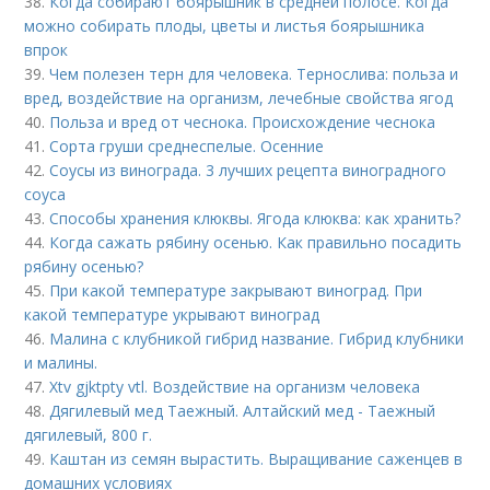
38.
Когда собирают боярышник в средней полосе. Когда
можно собирать плоды, цветы и листья боярышника
впрок
39.
Чем полезен терн для человека. Тернослива: польза и
вред, воздействие на организм, лечебные свойства ягод
40.
Польза и вред от чеснока. Происхождение чеснока
41.
Сорта груши среднеспелые. Осенние
42.
Соусы из винограда. 3 лучших рецепта виноградного
соуса
43.
Способы хранения клюквы. Ягода клюква: как хранить?
44.
Когда сажать рябину осенью. Как правильно посадить
рябину осенью?
45.
При какой температуре закрывают виноград. При
какой температуре укрывают виноград
46.
Малина с клубникой гибрид название. Гибрид клубники
и малины.
47.
Xtv gjktpty vtl. Воздействие на организм человека
48.
Дягилевый мед Таежный. Алтайский мед - Таежный
дягилевый, 800 г.
49.
Каштан из семян вырастить. Выращивание саженцев в
домашних условиях