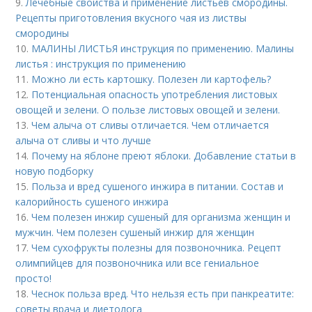
9.
Лечебные свойства и применение листьев смородины.
Рецепты приготовления вкусного чая из листвы
смородины
10.
МАЛИНЫ ЛИСТЬЯ инструкция по применению. Малины
листья : инструкция по применению
11.
Можно ли есть картошку. Полезен ли картофель?
12.
Потенциальная опасность употребления листовых
овощей и зелени. О пользе листовых овощей и зелени.
13.
Чем алыча от сливы отличается. Чем отличается
алыча от сливы и что лучше
14.
Почему на яблоне преют яблоки. Добавление статьи в
новую подборку
15.
Польза и вред сушеного инжира в питании. Состав и
калорийность сушеного инжира
16.
Чем полезен инжир сушеный для организма женщин и
мужчин. Чем полезен сушеный инжир для женщин
17.
Чем сухофрукты полезны для позвоночника. Рецепт
олимпийцев для позвоночника или все гениальное
просто!
18.
Чеснок польза вред. Что нельзя есть при панкреатите:
советы врача и диетолога