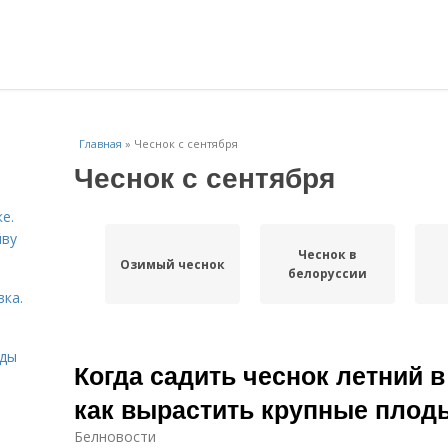
Главная
»
Чеснок с сентября
Чеснок с сентября
е.
йву
Чеснок в
Озимый чеснок
белоруссии
вка.
иды
Когда садить чеснок летний в
как вырастить крупные плод
Белновости