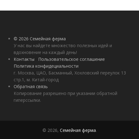
© 2026 Семейная ферма
У нас вы найдете множество полезных идей и
вдохновение на каждый день!
Контакты
Пользовательское соглашение
Политика конфидециальности
г. Москва, ЦАО, Басманный, Хохловский переулок 13
стр.1, м. Китай-город
Обратная связь
Копирование разрешено при указании обратной
гиперссылки.
© 2026,
Семейная ферма
.