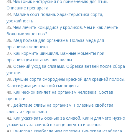
33.
Чиктоник инструкция по применению для птиц.
Описание препарата
34.
Малина сорт полана. Характеристика сорта,
урожайность
35.
Чем лечить кокцидиоз у кроликов. Чем и как лечить
больных животных?
36.
Мед польза для организма. Польза меда для
организма человека
37.
Как кормить шиншилл. Важные моменты при
организации питания шиншиллы
38.
Осенний уход за сливами. Обрезка ветвей после сбора
урожая
39.
Лучшие сорта смородины красной для средней полосы.
Классификация красной смородины
40.
Как чеснок влияет на организм человека. Состав
пряности
41.
Действие сливы на организм. Полезные свойства
сливы и чернослива
42.
Как ухаживать осенью за сливой. Как и для чего нужно
ухаживать за сливой в конце августа и осенью
43.
Виноград Изабелла чем полезен. Виноград Изабелла