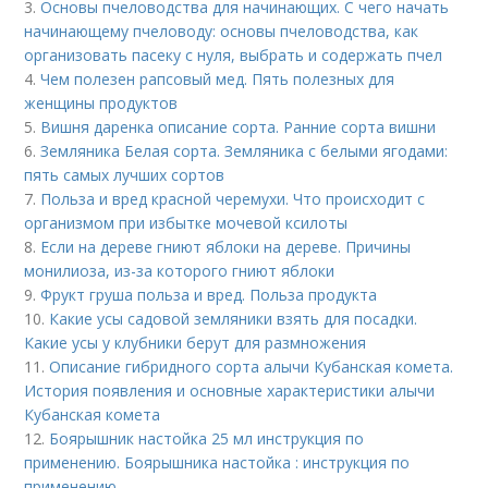
3.
Основы пчеловодства для начинающих. С чего начать
начинающему пчеловоду: основы пчеловодства, как
организовать пасеку с нуля, выбрать и содержать пчел
4.
Чем полезен рапсовый мед. Пять полезных для
женщины продуктов
5.
Вишня даренка описание сорта. Ранние сорта вишни
6.
Земляника Белая сорта. Земляника с белыми ягодами:
пять самых лучших сортов
7.
Польза и вред красной черемухи. Что происходит с
организмом при избытке мочевой ксилоты
8.
Если на дереве гниют яблоки на дереве. Причины
монилиоза, из-за которого гниют яблоки
9.
Фрукт груша польза и вред. Польза продукта
10.
Какие усы садовой земляники взять для посадки.
Какие усы у клубники берут для размножения
11.
Описание гибридного сорта алычи Кубанская комета.
История появления и основные характеристики алычи
Кубанская комета
12.
Боярышник настойка 25 мл инструкция по
применению. Боярышника настойка : инструкция по
применению