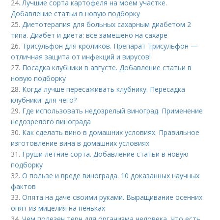
24.
Лучшие сорта картофеля на моем участке.
Добавление статьи в новую подборку
25.
Диетотерапия для больных сахарным диабетом 2
типа. Диабет и диета: все замешено на сахаре
26.
Трисульфон для кроликов. Препарат Трисульфон —
отличная защита от инфекций и вирусов!
27.
Посадка клубники в августе. Добавление статьи в
новую подборку
28.
Когда лучше пересаживать клубнику. Пересадка
клубники: для чего?
29.
Где использовать недозрелый виноград. Применение
недозрелого винограда
30.
Как сделать вино в домашних условиях. Правильное
изготовление вина в домашних условиях
31.
Груши летние сорта. Добавление статьи в новую
подборку
32.
О пользе и вреде винограда. 10 доказанных научных
фактов
33.
Опята на даче своими руками. Выращивание осенних
опят из мицелия на пеньках
34.
Чем полезен терн для организма человека. Что есть