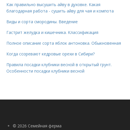
Как правильно высушить айву в духовке. Какая
благодарная работа - сушить айву для чая и компота
Виды и сорта смородины. Введение
Гастрит желудка и кишечника. Классификация
Полное описание сорта яблок антоновка. Обыкновенная
Когда созревают кедровые орехи в Сибири?
Правила посадки клубники весной в открытый грунт.
Особенности посадки клубники весной
© 2026 Семейная ферма