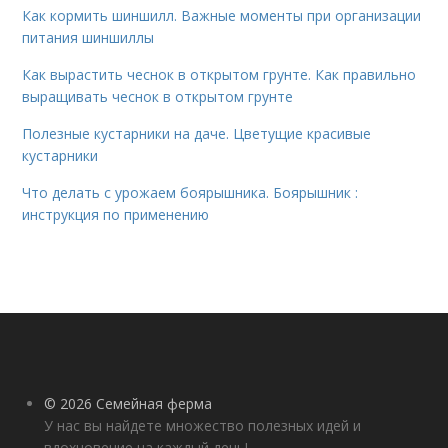
Как кормить шиншилл. Важные моменты при организации
питания шиншиллы
Как вырастить чеснок в открытом грунте. Как правильно
выращивать чеснок в открытом грунте
Полезные кустарники на даче. Цветущие красивые
кустарники
Что делать с урожаем боярышника. Боярышник :
инструкция по применению
© 2026 Семейная ферма
У нас вы найдете множество полезных идей и
вдохновение на каждый день!