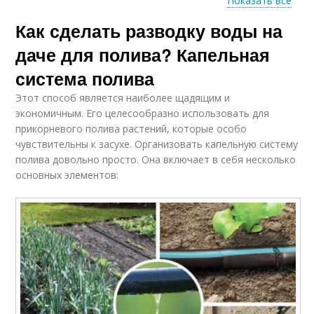
Показать все
Как сделать разводку воды на
Бюджетный
Водопровод из
водопровод
колодца
даче для полива? Капельная
система полива
Этот способ является наиболее щадящим и
экономичным. Его целесообразно использовать для
прикорневого полива растений, которые особо
чувствительны к засухе. Организовать капельную систему
полива довольно просто. Она включает в себя несколько
основных элементов: