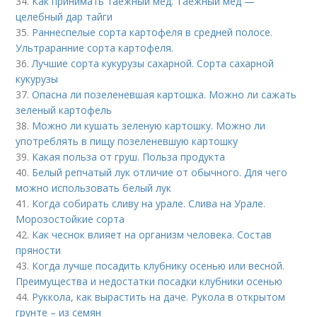
34.
Как принимать таежный мед. Таежный мед —
целебный дар тайги
35.
Раннеспелые сорта картофеля в средней полосе.
Ультраранние сорта картофеля.
36.
Лучшие сорта кукурузы сахарной. Сорта сахарной
кукурузы
37.
Опасна ли позеленевшая картошка. Можно ли сажать
зеленый картофель
38.
Можно ли кушать зеленую картошку. Можно ли
употреблять в пищу позеленевшую картошку
39.
Какая польза от груш. Польза продукта
40.
Белый репчатый лук отличие от обычного. Для чего
можно использовать белый лук
41.
Когда собирать сливу на урале. Слива на Урале.
Морозостойкие сорта
42.
Как чеснок влияет на организм человека. Состав
пряности
43.
Когда лучше посадить клубнику осенью или весной.
Преимущества и недостатки посадки клубники осенью
44.
Руккола, как вырастить на даче. Рукола в открытом
грунте – из семян