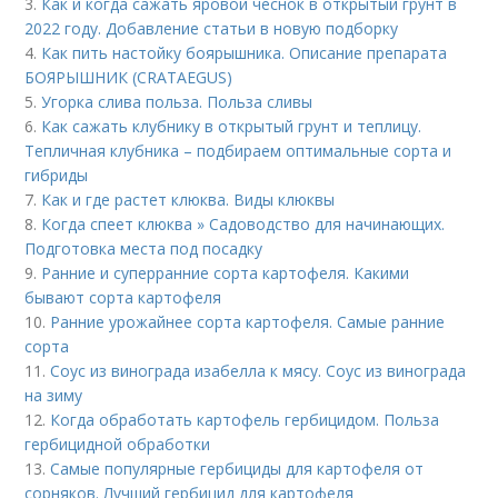
3.
Как и когда сажать яровой чеснок в открытый грунт в
2022 году. Добавление статьи в новую подборку
4.
Как пить настойку боярышника. Описание препарата
БОЯРЫШНИК (CRATAEGUS)
5.
Угорка слива польза. Польза сливы
6.
Как сажать клубнику в открытый грунт и теплицу.
Тепличная клубника – подбираем оптимальные сорта и
гибриды
7.
Как и где растет клюква. Виды клюквы
8.
Когда спеет клюква » Садоводство для начинающих.
Подготовка места под посадку
9.
Ранние и суперранние сорта картофеля. Какими
бывают сорта картофеля
10.
Ранние урожайнее сорта картофеля. Самые ранние
сорта
11.
Соус из винограда изабелла к мясу. Соус из винограда
на зиму
12.
Когда обработать картофель гербицидом. Польза
гербицидной обработки
13.
Самые популярные гербициды для картофеля от
сорняков. Лучший гербицид для картофеля