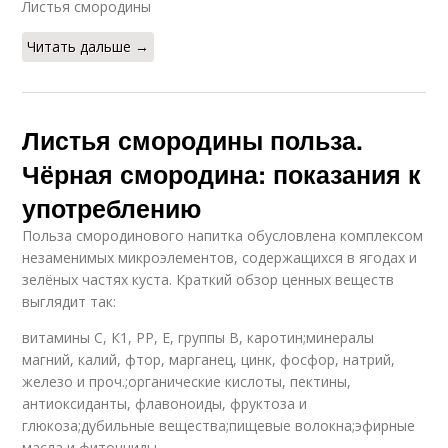
Листья смородины
Читать дальше →
Листья смородины польза.
Чёрная смородина: показания к
употреблению
Польза смородинового напитка обусловлена комплексом
незаменимых микроэлементов, содержащихся в ягодах и
зелёных частях куста. Краткий обзор ценных веществ
выглядит так:
витамины С, К1, РР, Е, группы В, каротин;минералы
магний, калий, фтор, марганец, цинк, фосфор, натрий,
железо и проч.;органические кислоты, пектины,
антиоксиданты, флавоноиды, фруктоза и
глюкоза;дубильные вещества;пищевые волокна;эфирные
масла и фитонциды.