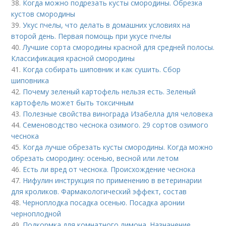
38.
Когда можно подрезать кусты смородины. Обрезка
кустов смородины
39.
Укус пчелы, что делать в домашних условиях на
второй день. Первая помощь при укусе пчелы
40.
Лучшие сорта смородины красной для средней полосы.
Классификация красной смородины
41.
Когда собирать шиповник и как сушить. Сбор
шиповника
42.
Почему зеленый картофель нельзя есть. Зеленый
картофель может быть токсичным
43.
Полезные свойства винограда Изабелла для человека
44.
Семеноводство чеснока озимого. 29 сортов озимого
чеснока
45.
Когда лучше обрезать кусты смородины. Когда можно
обрезать смородину: осенью, весной или летом
46.
Есть ли вред от чеснока. Происхождение чеснока
47.
Нифулин инструкция по применению в ветеринарии
для кроликов. Фармакологический эффект, состав
48.
Черноплодка посадка осенью. Посадка аронии
черноплодной
49.
Подкормка для комнатного лимона. Назначение