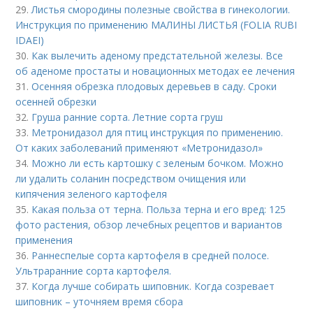
29.
Листья смородины полезные свойства в гинекологии.
Инструкция по применению МАЛИНЫ ЛИСТЬЯ (FOLIA RUBI
IDAEI)
30.
Как вылечить аденому предстательной железы. Все
об аденоме простаты и новационных методах ее лечения
31.
Осенняя обрезка плодовых деревьев в саду. Сроки
осенней обрезки
32.
Груша ранние сорта. Летние сорта груш
33.
Метронидазол для птиц инструкция по применению.
От каких заболеваний применяют «Метронидазол»
34.
Можно ли есть картошку с зеленым бочком. Можно
ли удалить соланин посредством очищения или
кипячения зеленого картофеля
35.
Какая польза от терна. Польза терна и его вред: 125
фото растения, обзор лечебных рецептов и вариантов
применения
36.
Раннеспелые сорта картофеля в средней полосе.
Ультраранние сорта картофеля.
37.
Когда лучше собирать шиповник. Когда созревает
шиповник – уточняем время сбора