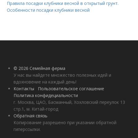
Правила посадки клубники весной в открытый грунт.
Особенности посадки клубники весной
© 2026 Семейная ферма
У нас вы найдете множество полезных идей и
вдохновение на каждый день!
Контакты
Пользовательское соглашение
Политика конфидециальности
г. Москва, ЦАО, Басманный, Хохловский переулок 13
стр.1, м. Китай-город
Обратная связь
Копирование разрешено при указании обратной
гиперссылки.