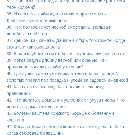
34.
Терн польза и вред для здоровья. Описание растения
терн колючий
35.
Из неспелых яблок, что можно приготовить.
Классический яблочный пирог
36.
Чем полезен лист черной смородины. Польза и
лечебные свойства
37.
Дайкон, как сажать. Дайкон в открытом грунте: когда
сажать и как выращивать
38.
Белая клубника сорта. Белая клубника: лучшие сорта
39.
Когда садить рябину весной или осенью. Как
правильно посадить рябину осенью?
40.
Где лучше сажать ежевику в тени или на солнце. 5
золотых правил при посадке и уходе за садовой ежевикой
41.
Как сажать ежевику. Как посадить ежевику
правильно?
42.
Что делать в домашних условиях от укуса пчелы. Что
делать в домашних условиях
43.
Болезни каштана конского. Борьба с болезнями
каштана
44.
Когда собирают боярышник и что с ним делать. Как и
когда собирать боярышник