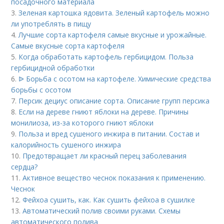
посадочного материала
3.
Зеленая картошка ядовита. Зеленый картофель можно
ли употреблять в пищу
4.
Лучшие сорта картофеля самые вкусные и урожайные.
Самые вкусные сорта картофеля
5.
Когда обработать картофель гербицидом. Польза
гербицидной обработки
6.
ᐉ Борьба с осотом на картофеле. Химические средства
борьбы с осотом
7.
Персик дециус описание сорта. Описание групп персика
8.
Если на дереве гниют яблоки на дереве. Причины
монилиоза, из-за которого гниют яблоки
9.
Польза и вред сушеного инжира в питании. Состав и
калорийность сушеного инжира
10.
Предотвращает ли красный перец заболевания
сердца?
11.
Активное вещество чеснок показания к применению.
Чеснок
12.
Фейхоа сушить, как. Как сушить фейхоа в сушилке
13.
Автоматический полив своими руками. Схемы
автоматического полива