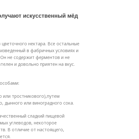
получают искусственный мёд
 цветочного нектара. Все остальные
оизведенный в фабричных условиях и
 Он не содержит ферментов и не
телен и довольно приятен на вкус.
пособами:
о или тростникового),путем
, дынного или виноградного сока.
качественный сладкий пищевой
мых углеводов, некоторое
тв. В отличие от настоящего,
ется.