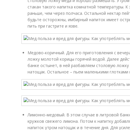
столовую ложку мёда и хорошо размешать. Утром
стакан такого напитка комнатной температуры. К
раньше, чем через полчаса. Остальной нектар пей
будьте осторожны, имбирный напиток имеет остр
пить при гастрите и язве.
Медово-коричный. Для его приготовления с вечер
ложку молотой корицы горячей водой. Далее дейст
банке остынет, в ней разбавляем столовую ложку
натощак. Остальное – пьем маленькими глотками в
Лимонно-медовый. В этом случае в литровой банк
кружков свежего лимона. Потом к напитку добавля
напиток утром натощак и в течение дня. Для усил