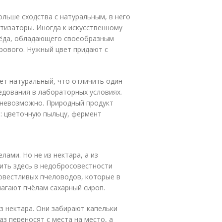
льше сходства с натуральным, в него
тизаторы. Иногда к искусственному
ёда, обладающего своеобразным
рового. Нужный цвет придают с
ет натуральный, что отличить один
едования в лабораторных условиях.
ь невозможно. Природный продукт
: цветочную пыльцу, фермент
лами. Но не из нектара, а из
ить здесь в недобросовестности
совестливых пчеловодов, которые в
лагают пчёлам сахарный сироп.
из нектара. Они забирают капельки
аз переносят с места на место, а