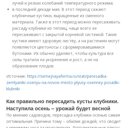
лучей и резких колебаний температурного режима;
в последней декаде мая. В этот период сажают
клубничные кустики, выращенные из сменного
материала. Также в этот период можно пересаживать
рассаду клубники из теплиц, чаще всего ее
пересаживают с закрытой корневой системой. Такие
кустики имеют здоровую листву, а на растениях могут
появляются цветоносы с сформировавшимися
бутонами. Их обычно удаляют, чтобы культура все
силы тратила на укоренение и рост, а не на
образование плодов.
Источник:
https://semejnayaferma.ru/stati/peresadka-
zemlyaniki-osenyu-na-novoe-mesto-plyusy-osenney-posadki-
klubniki
Как правильно пересадить кусты клубники.
Наступила осень – урожай будет весной
По мнению садоводов, пересадка клубники осенью самая
оптимальная. Причина тому – обилие дождей, что сводит
к минимуму уход за молодняком. Дополнительные плюсы: