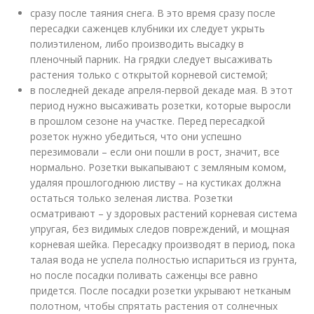
сразу после таяния снега. В это время сразу после
пересадки саженцев клубники их следует укрыть
полиэтиленом, либо производить высадку в
пленочный парник. На грядки следует высаживать
растения только с открытой корневой системой;
в последней декаде апреля-первой декаде мая. В этот
период нужно высаживать розетки, которые выросли
в прошлом сезоне на участке. Перед пересадкой
розеток нужно убедиться, что они успешно
перезимовали – если они пошли в рост, значит, все
нормально. Розетки выкапывают с земляным комом,
удаляя прошлогоднюю листву – на кустиках должна
остаться только зеленая листва. Розетки
осматривают – у здоровых растений корневая система
упругая, без видимых следов повреждений, и мощная
корневая шейка. Пересадку производят в период, пока
талая вода не успела полностью испариться из грунта,
но после посадки поливать саженцы все равно
придется. После посадки розетки укрывают нетканым
полотном, чтобы спрятать растения от солнечных