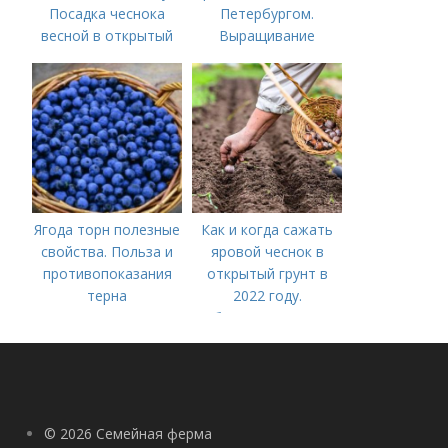
Посадка чеснока
Петербургом.
весной в открытый
Выращивание
грунт
ярового чеснока: 7
важных моментов
Ягода торн полезные
Как и когда сажать
свойства. Польза и
яровой чеснок в
противопоказания
открытый грунт в
терна
2022 году.
Добавление статьи в
новую подборку
© 2026 Семейная ферма