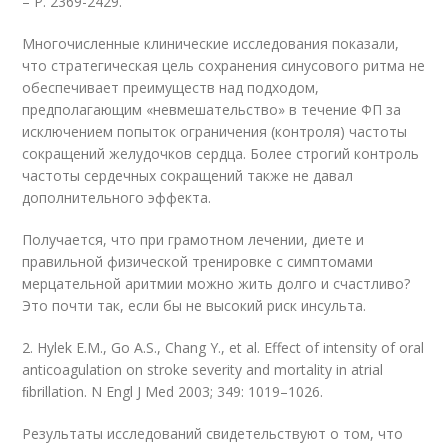
– P. 2369-2429.
Многочисленные клинические исследования показали,
что стратегическая цель сохранения синусового ритма не
обеспечивает преимуществ над подходом,
предполагающим «невмешательство» в течение ФП за
исключением попыток ограничения (контроля) частоты
сокращений желудочков сердца. Более строгий контроль
частоты сердечных сокращений также не давал
дополнительного эффекта
.
Получается, что при грамотном лечении, диете и
правильной физической тренировке с симптомами
мерцательной аритмии можно жить долго и счастливо?
Это почти так, если бы не высокий риск инсульта.
2. Hylek E.M., Go A.S., Chang Y., et al. Effect of intensity of oral
anticoagulation on stroke severity and mortality in atrial
ﬁbrillation. N Engl J Med 2003; 349: 1019–1026.
Результаты исследований свидетельствуют о том, что