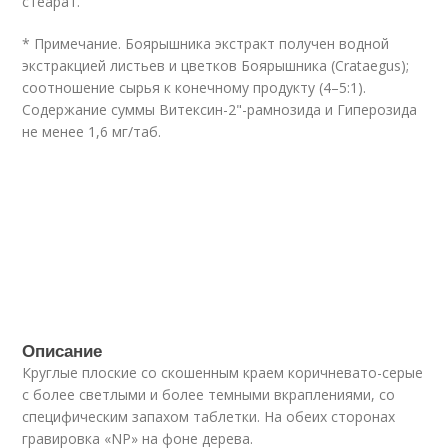
стеарат.
* Примечание. Боярышника экстракт получен водной
экстракцией листьев и цветков Боярышника (Crataegus);
соотношение сырья к конечному продукту (4–5:1).
Содержание суммы Витексин-2"-рамнозида и Гиперозида
не менее 1,6 мг/таб.
Описание
Круглые плоские со скошенным краем коричневато-серые
с более светлыми и более темными вкраплениями, со
специфическим запахом таблетки. На обеих сторонах
гравировка «NP» на фоне дерева.