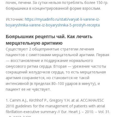
почек, печени. За сутки нельзя потреблять более 150 гр.
боярышника в концентрированной форме взрослым.
Источник:
https://mysadinfo.ru/stati/varyat-li-varene-iz-
boyaryshnika-varene-iz-boyaryshnika-5-prostyh-recepta
Боярышник рецепты чай. Как лечить
мерцательную аритмию
Существуют 2 общепринятые стратегии лечения
пациентов с симптомами мерцательной аритмии. Первая
— восстановление и поддержание нормального
синусового ритма сердца. Вторая — урежение частоты
сокращений желудочков сердца, то есть мерцательная
аритмия сохраняется, но становится не такой
интенсивной (в пределах 80–100 ударов в минуту), и
пациент ее не чувствует.
1. Camm A.J., Kirchhof P., Gregory Y.H. at al. ACC/AHA/ESC
2010 guidelines for the management of patients with atrial
fibrillation-executive summary // Eur. Heart J. – 2010. – Vol. 31.